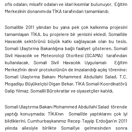
ofis odaları, misafir odaları ve idari kısımlar bulunuyor. Eğitim
Merkezinin donanımı da TİKA tarafından tamamlandı.
Somali’de 2011 yılından bu yana pek çok kalkınma projesini
tamamlayan TİKA, bu projelere bir yenisini ekledi. Somali’de
Havacılık sektörünü büyük katkı sağlayacak olan bu tesis,
Somali Ulaştırma Bakanlığına bağlı faaliyet gösteren, Somali
Sivil Havacılık ve Meteoroloji Otoritesi (SCAMA) tarafından
kullanılacak. Somali Sivil Havacılık Uygulamalı Eğitim
Merkezi’nin devir protokolünün de imzalandığı açılış törenine;
Somali Ulaştırma Bakanı Mohammed Abdullahi Salad, T.C.
Mogadişu Büyükelçisi Olgan Bekar, TİKA Somali Koordinatörü
Galip Yılmaz, Somalili Bürokratlar ve siyasetçiler katıldı.
Somali Ulaştırma Bakanı Mohammed Abdullahi Salad törende
yaptığı konuşmada; TİKA’nın Somali’de yaptıklarını çok iyi
bildiklerini, Cumhurbaşkanımız Recep Tayyip Erdoğan’ın 2011
yılında ailesiyle birlikte Somali’ye gelmesinden sonra