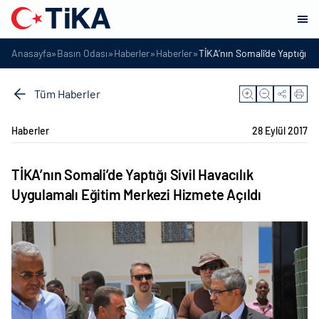
»
»
»
»
Anasayfa
Basın Odası
Haberler
Haberler
TİKA’nın Somali’de Yaptığı Si
Tüm Haberler
Haberler
28 Eylül 2017
TİKA’nın Somali’de Yaptığı Sivil Havacılık
Uygulamalı Eğitim Merkezi Hizmete Açıldı