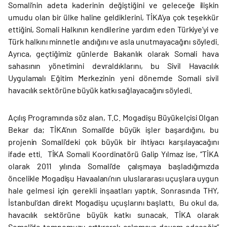
Somali’nin adeta kaderinin değiştiğini ve geleceğe ilişkin
umudu olan bir ülke haline geldiklerini, TİKA’ya çok teşekkür
ettiğini, Somali Halkının kendilerine yardım eden Türkiye’yi ve
Türk halkını minnetle andığını ve asla unutmayacağını söyledi.
Ayrıca, geçtiğimiz günlerde Bakanlık olarak Somali hava
sahasının yönetimini devraldıklarını, bu Sivil Havacılık
Uygulamalı Eğitim Merkezinin yeni dönemde Somali sivil
havacılık sektörüne büyük katkı sağlayacağını söyledi.
Açılış Programında söz alan, T.C. Mogadişu Büyükelçisi Olgan
Bekar da; TİKA’nın Somali’de büyük işler başardığını, bu
projenin Somali’deki çok büyük bir ihtiyacı karşılayacağını
ifade etti. TİKA Somali Koordinatörü Galip Yılmaz ise, “TİKA
olarak 2011 yılında Somali’de çalışmaya başladığımızda
öncelikle Mogadişu Havaalanı’nın uluslararası uçuşlara uygun
hale gelmesi için gerekli inşaatları yaptık. Sonrasında THY,
İstanbul’dan direkt Mogadişu uçuşlarını başlattı. Bu okul da,
havacılık sektörüne büyük katkı sunacak. TİKA olarak
Somali’de tempomuzu arttırarak çalışmaya devam edeceğiz”