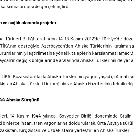
l kalkınma projesi de gerçekleştirdi.
m ve sağlık alanında projeler
a Türkleri Birliği tarafından 14-18 Kasım 2012’de Türkiye’de düze
a TİKA’nın desteğiyle Azerbaycan’dan Ahıska Türklerinin katılımı 
rumlarının iyileştirilmesine yönelik taleplerin karşılanması amac
ycan’ın değişik bölgelerinde aralarında Ahıska Türklerinin de yer al
TİKA, Kazakistan’da da Ahıska Türklerinin yoğun yaşadığı Almatı şeh
kistan Ahıska Türkleri Derneğinin ve Ahıska Gazetesinin teknik ekip
944 Ahıska Sürgünü
leri, 14 Kasım 1944 yılında, Sovyetler Birliği döneminde Stalin 
 binlerce insan, tren vagonlarına doldurularak, Orta Asya’ya sürülm
kistan, Kırgızistan ve Özbekistan’a yerleştirilen Ahıska Türkleri, 