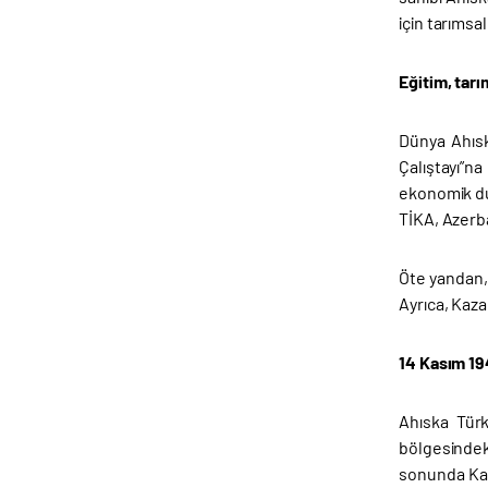
için tarımsa
Eğitim, tarı
Dünya Ahısk
Çalıştayı”n
ekonomik du
TİKA, Azerba
Öte yandan, 
Ayrıca, Kaza
14 Kasım 1
Ahıska Türk
bölgesindeki
sonunda Kaza