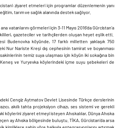
rcistan’ı ziyaret etmeleri için programlar düzenlemenin yanı
eğitim, tarım ve sağlık alanında destek sağlıyor.
 ana vatanlarını görmeleri için 3-11 Mayıs 2016’da Gürcistan’a
ilileri, gazeteciler ve tarihçilerden oluşan heyet eşlik etti.
çesi Budenovka köyünde, 17 farklı milletten yaklaşık 750
deki Nur Nariste Kreşi dış cephesinin tamirat ve boyanması
akinlerinin temiz suya ulaşması için köyün iki sokağına bin
 Keneş ve Yuryevka köylerindeki içme suyu şebekeleri de
ündeki Cengiz Aytmatov Devlet Lisesinde Türkçe derslerinin
zıcı, akıllı tahta projeksiyon cihazı, ses sistemi ve gerekli
aki köylerini ziyaret etmeyi isteyen Ahıskalılar, Dünya Ahıska
geçen ay Ahıska bölgesinde buluştu. TİKA, Gürcistan’da arsa
k kimliklere sahip yöre halkıyla entegrasyonlarını artırmak