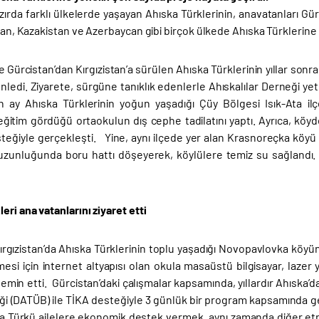
zırda farklı ülkelerde yaşayan Ahıska Türklerinin, anavatanları Gü
stan, Kazakistan ve Azerbaycan gibi birçok ülkede Ahıska Türklerine 
e Gürcistan’dan Kırgızistan’a sürülen Ahıska Türklerinin yıllar sonra
nledi. Ziyarete, sürgüne tanıklık edenlerle Ahıskalılar Derneği yetk
 ay Ahıska Türklerinin yoğun yaşadığı Çüy Bölgesi Isık-Ata il
eğitim gördüğü ortaokulun dış cephe tadilatını yaptı. Ayrıca, köy
teğiyle gerçekleşti. Yine, aynı ilçede yer alan Krasnoreçka köyü s
zunluğunda boru hattı döşeyerek, köylülere temiz su sağlandı.
eri ana vatanlarını ziyaret etti
Kırgızistan’da Ahıska Türklerinin toplu yaşadığı Novopavlovka köy
esi için internet altyapısı olan okula masaüstü bilgisayar, lazer ya
temin etti. Gürcistan’daki çalışmalar kapsamında, yıllardır Ahıska’d
rliği (DATÜB) ile TİKA desteğiyle 3 günlük bir program kapsamında 
ka Türkü ailelere ekonomik destek vermek, aynı zamanda diğer etni