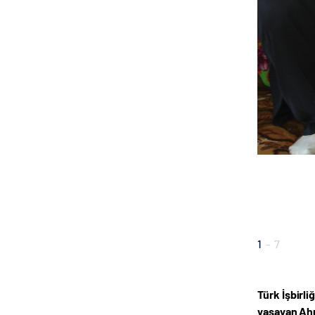
1
-
7
Türk İşbirli
yaşayan Ahı