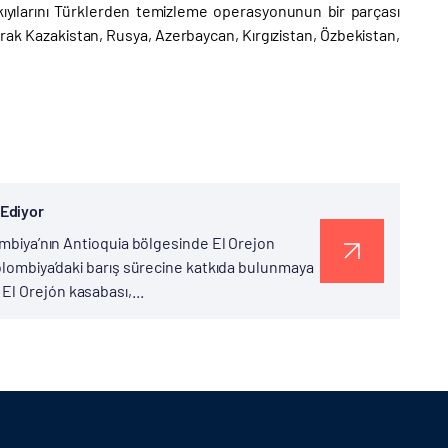
z kıyılarını Türklerden temizleme operasyonunun bir parçası
rak Kazakistan, Rusya, Azerbaycan, Kırgızistan, Özbekistan,
 Ediyor
lombiya’nın Antioquia bölgesinde El Orejon
Kolombiya’daki barış sürecine katkıda bulunmaya
l Orejón kasabası,...