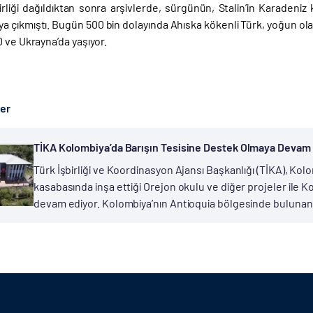
irliği dağıldıktan sonra arşivlerde, sürgünün, Stalin’in Karadeni
a çıkmıştı. Bugün 500 bin dolayında Ahıska kökenli Türk, yoğun ola
 ve Ukrayna’da yaşıyor.
ber
TİKA Kolombiya’da Barışın Tesisine Destek Olmaya Devam
Türk İşbirliği ve Koordinasyon Ajansı Başkanlığı (TİKA), Ko
kasabasında inşa ettiği Orejon okulu ve diğer projeler ile 
devam ediyor. Kolombiya’nın Antioquia bölgesinde bulunan E