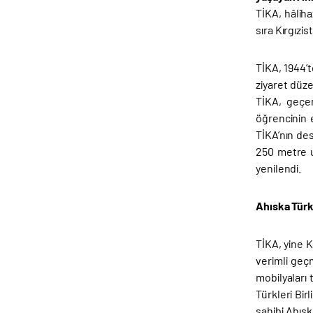
TİKA, hâliha
sıra Kırgızi
TİKA, 1944’t
ziyaret düze
TİKA, geçen
öğrencinin 
TİKA’nın des
250 metre u
yenilendi.
Ahıska Türkl
TİKA, yine 
verimli geçm
mobilyaları 
Türkleri Bi
sahibi Ahıs