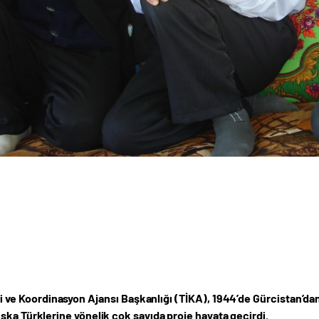
ği ve Koordinasyon Ajansı Başkanlığı (TİKA), 1944’de Gürcistan’dan
ska Türklerine yönelik çok sayıda proje hayata geçirdi.