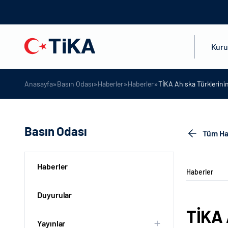
Kur
»
»
»
»
Anasayfa
Basın Odası
Haberler
Haberler
TİKA Ahıska Türklerini
Basın Odası
Tüm Ha
Haberler
Haberler
Duyurular
TİKA 
Yayınlar