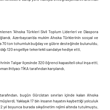
nlenen “Ahıska Türkleri Sivil Toplum Liderleri ve Diaspora
sağlandı. Azerbaycan’da mukim Ahıska Türklerinin sosyal ve
ıyla 70 ton tohumluk buğday ve gübre desteğinde bulunuldu.
dığı 120 engelliye tekerlekli sandalye hediye etti.
rinin Talgar ilçesinde 320 öğrenci kapasiteli okul inşa etti.
man ihtiyacı TİKA tarafından karşılandı.
tarafından, bugün Gürcistan sınırları içinde kalan Ahıska
üşlerdi. Yaklaşık 17 bin insanın hayatını kaybettiği yolculuk
12 yıl boyunca burada sıkıyönetim rejimi altında tutulmuştu.