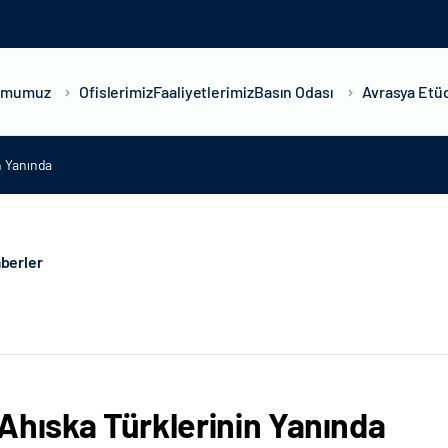
umumuz
Ofislerimiz
Faaliyetlerimiz
Basın Odası
Avrasya Etüd
n Yanında
berler
Ahıska Türklerinin Yanında