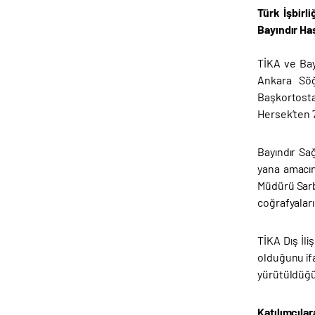
Türk İşbirl
Bayındır Ha
TİKA ve Bayı
Ankara Söğ
Başkortostan
Hersek’ten 7
Bayındır Sa
yana amacın
Müdürü Sarba
coğrafyaları
TİKA Dış İli
olduğunu ifad
yürütüldüğün
Katılımcılar