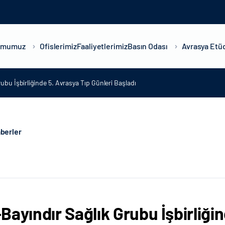
umumuz
Ofislerimiz
Faaliyetlerimiz
Basın Odası
Avrasya Etüd
ubu İşbirliğinde 5. Avrasya Tıp Günleri Başladı
berler
Bayındır Sağlık Grubu İşbirliğin