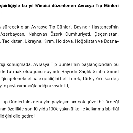
şbirliğiyle bu yıl 5’incisi düzenlenen Avrasya Tıp Günleri
.
gün sürecek olan Avrasya Tıp Günleri, Bayındır Hastanesi’nin
 Azerbaycan, Nahçıvan Özerk Cumhuriyeti, Çeçenistan,
n, Tacikistan, Ukrayna, Kırım, Moldova, Moğolistan ve Bosna-
ığı konuşmada, Avrasya Tıp Günleri’nin başlangıcından bu
üzeyde tutmak olduğunu söyledi. Bayındır Sağlık Grubu Genel
iğin geleneksel hale geldiğini belirterek, Türkiye’nin kardeş
yim paylaşımı sağlandığını kaydetti.
a Tıp Günleri’nin, deneyim paylaşımının çok güzel bir örneği
ın özellikle son 10 yılda 100’e yakın ülke ile kalkınma işbirliği
iğini dile getirdi.