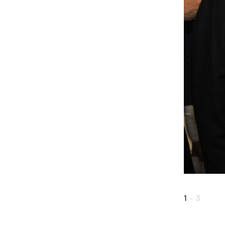
1
-
3