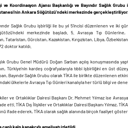
iği ve Koordinasyon Ajansı Başkanlığı ve Bayındır Sağlık Grubu i
stanesi’nin Ankara Söğütözü’ndeki merkezinde gerçekleştiriliyor
ndır Sağlık Grubu işbirliği ile bu yıl 5’incisi düzenlenen ve iki 
ütözü’ndeki merkezinde başladı. 5. Avrasya Tıp Günlerine,
, Tataristan, Gürcistan, Kazakistan, Kırgızistan, Libya, Özbekista
2 doktor katıldı.
ğlık Grubu Genel Müdürü Doğan Sarban açılış konuşmasında yapt
ın, Türkiye’nin kardeş coğrafyalarıyla tıbbi işbirliğini en üst d
n, Bayındır Sağlık Grubu olarak TİKA ile birlikte düzenlenen etkinl
ndaki ülkelerle Avrasya Tıp Günleri kanalıyla her türlü bilgi ve dene
şkiler ve Ortaklıklar Dairesi Başkanı Dr. Mehmet Yılmaz ise Avrasy
e etti. TİKA Dış İlişkiler ve Ortaklıklar Dairesi Başkanı Yılmaz, TİKA’n
ü ifade ederek, TİKA olarak sağlık alanında birçok faaliyet gösterild
a canlı kalp kapakçığı ameliyatı izletildi