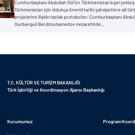
Cumhurbaşkanı Abdullah Gül’ün Türkmenistan’a gerçekleşti
Türkmenistan için oldukça önemli tarihi şahsiyetlere ait tü
projelerine ilişkin taslak protokoller, Cumhurbaşkanı Abdu
Gurbanguli Berdimuhamedov nezaretinde...
T.C. KÜLTÜR VE TURİZM BAKANLIĞI
Türk İşbirliği ve Koordinasyon Ajansı Başkanlığı
Kurumumuz
Program Koordi