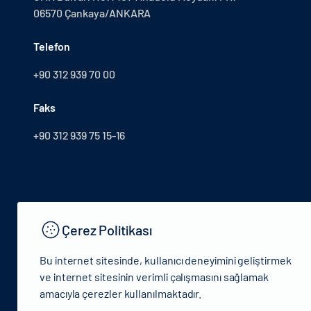
06570 Çankaya/ANKARA
Telefon
+90 312 939 70 00
Faks
+90 312 939 75 15-16
Çerez Politikası
Bu internet sitesinde, kullanıcı deneyimini geliştirmek
ve internet sitesinin verimli çalışmasını sağlamak
amacıyla çerezler kullanılmaktadır.