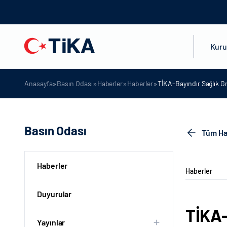
Kur
»
»
»
»
Anasayfa
Basın Odası
Haberler
Haberler
TİKA-Bayındır Sağlık Gr
Basın Odası
Tüm Ha
Haberler
Haberler
Duyurular
TİKA-
Yayınlar