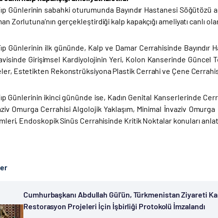
Tıp Günlerinin sabahki oturumunda Bayındır Hastanesi Söğütözü 
man Zorlutuna’nın gerçekleştirdiği kalp kapakçığı ameliyatı canlı olar
Tıp Günlerinin ilk gününde, Kalp ve Damar Cerrahisinde Bayındır
avisinde Girişimsel Kardiyolojinin Yeri, Kolon Kanserinde Güncel T
er, Estetikten Rekonstrüksiyona Plastik Cerrahi ve Çene Cerrahisi 
Tıp Günlerinin ikinci gününde ise, Kadın Genital Kanserlerinde Cer
aziv Omurga Cerrahisi Algolojik Yaklaşım, Minimal İnvaziv Omurga 
şimleri, Endoskopik Sinüs Cerrahisinde Kritik Noktalar konuları anlat
ber
Cumhurbaşkanı Abdullah Gül'ün, Türkmenistan Ziyareti Ka
Restorasyon Projeleri İçin İşbirliği Protokolü İmzalandı