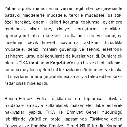
Yabancı polis memurlarına verilen eğitimler çerçevesinde
patlayıcı maddelerle mücadele, terörle mücadele, balistik,
özel harekat, önemli kişileri koruma, toplumsal eylemlere
müdahale, siber suç, cinayet soruşturma teknikleri,
operasyonel atış teknikleri, trafik, adli ses ve konuşma
inceleme, çevik kuvvet, savunma taktikleri, hırsızlıkla
mücadele, deniz limanları güvenliği ve teknik, elektronik
istihbarat kursu gibi konularda da kurslar verildi. Bunlara ek
olarak, TİKA tarafından Kırgızistan’a aşırı hız ve alkol kullanımı
sonucu meydana gelen trafik kazalarının önlenmesi ve başka
istismarların önüne geçilebilmesi amacıyla talep edilen sekiz
radar cihazı hibe edildi.
Bosna-Hersek Polis Teşkilatı'na da toplumsal olaylara
müdahale amacıyla kullanılacak malzemeler hibe edilerek
nakliyatları yapıldı. TİKA ile Emniyet Genel Müdürlüğü
İşbirliğinde yürütülen proje kapsamında Türkiye’ye gelen
Tanzanya ve Gambiya Emniyet Genel Müdürleri ile Karadağ