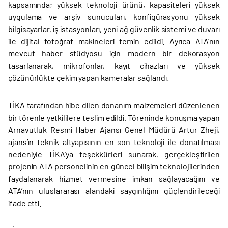
kapsamında; yüksek teknoloji ürünü, kapasiteleri yüksek
uygulama ve arşiv sunucuları, konfigürasyonu yüksek
bilgisayarlar, iş istasyonları, yeni ağ güvenlik sistemi ve duvarı
ile dijital fotoğraf makineleri temin edildi. Ayrıca ATA’nın
mevcut haber stüdyosu için modern bir dekorasyon
tasarlanarak, mikrofonlar, kayıt cihazları ve yüksek
çözünürlükte çekim yapan kameralar sağlandı.
TİKA tarafından hibe dilen donanım malzemeleri düzenlenen
bir törenle yetkililere teslim edildi. Töreninde konuşma yapan
Arnavutluk Resmi Haber Ajansı Genel Müdürü Artur Zheji,
ajans’ın teknik altyapısının en son teknoloji ile donatılması
nedeniyle TİKA’ya teşekkürleri sunarak, gerçekleştirilen
projenin ATA personelinin en güncel bilişim teknolojilerinden
faydalanarak hizmet vermesine imkan sağlayacağını ve
ATA’nın uluslararası alandaki saygınlığını güçlendirileceği
ifade etti.