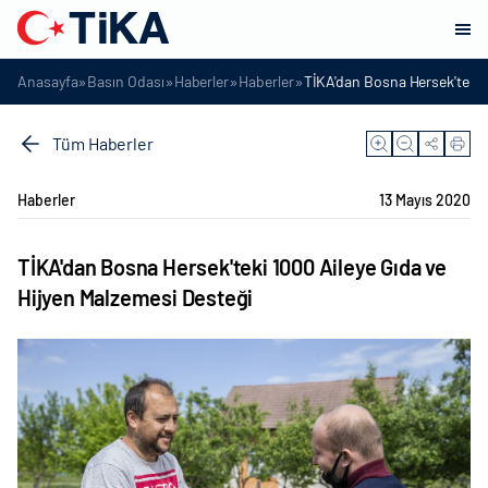
»
»
»
»
Anasayfa
Basın Odası
Haberler
Haberler
TİKA'dan Bosna Hersek'teki 1
Tüm Haberler
Haberler
13 Mayıs 2020
TİKA'dan Bosna Hersek'teki 1000 Aileye Gıda ve
Hijyen Malzemesi Desteği