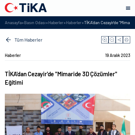
»
»
»
»
Anasayfa
Basın Odası
Haberler
Haberler
TİKA'dan Cezayir'de "Mimarid
Tüm Haberler
Haberler
19 Aralık 2023
TİKA'dan Cezayir'de "Mimaride 3D Çözümler"
Eğitimi