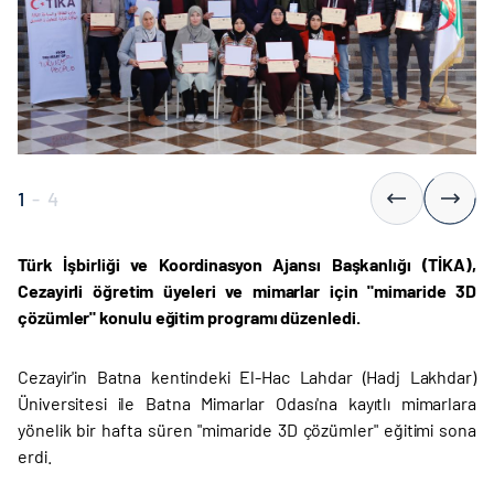
1
-
4
Türk İşbirliği ve Koordinasyon Ajansı Başkanlığı (TİKA),
Cezayirli öğretim üyeleri ve mimarlar için "mimaride 3D
çözümler" konulu eğitim programı düzenledi.
Cezayir'in Batna kentindeki El-Hac Lahdar (Hadj Lakhdar)
Üniversitesi ile Batna Mimarlar Odası'na kayıtlı mimarlara
yönelik bir hafta süren "mimaride 3D çözümler" eğitimi sona
erdi.