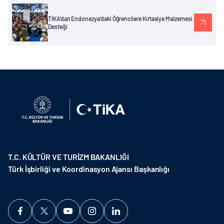
TİKA’dan Endonezya’daki Öğrencilere Kırtasiye Malzemesi
Desteği
T.C. KÜLTÜR VE TURİZM BAKANLIĞI
Türk İşbirliği ve Koordinasyon Ajansı Başkanlığı