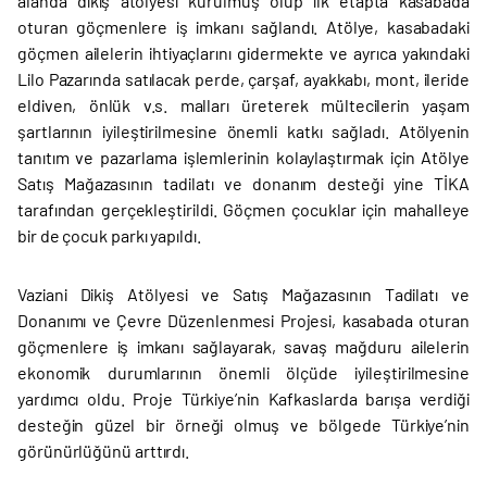
alanda dikiş atölyesi kurulmuş olup ilk etapta kasabada
oturan göçmenlere iş imkanı sağlandı. Atölye, kasabadaki
göçmen ailelerin ihtiyaçlarını gidermekte ve ayrıca yakındaki
Lilo Pazarında satılacak perde, çarşaf, ayakkabı, mont, ileride
eldiven, önlük v.s. malları üreterek mültecilerin yaşam
şartlarının iyileştirilmesine önemli katkı sağladı. Atölyenin
tanıtım ve pazarlama işlemlerinin kolaylaştırmak için Atölye
Satış Mağazasının tadilatı ve donanım desteği yine TİKA
tarafından gerçekleştirildi. Göçmen çocuklar için mahalleye
bir de çocuk parkı yapıldı.
Vaziani Dikiş Atölyesi ve Satış Mağazasının Tadilatı ve
Donanımı ve Çevre Düzenlenmesi Projesi, kasabada oturan
göçmenlere iş imkanı sağlayarak, savaş mağduru ailelerin
ekonomik durumlarının önemli ölçüde iyileştirilmesine
yardımcı oldu. Proje Türkiye’nin Kafkaslarda barışa verdiği
desteğin güzel bir örneği olmuş ve bölgede Türkiye’nin
görünürlüğünü arttırdı.