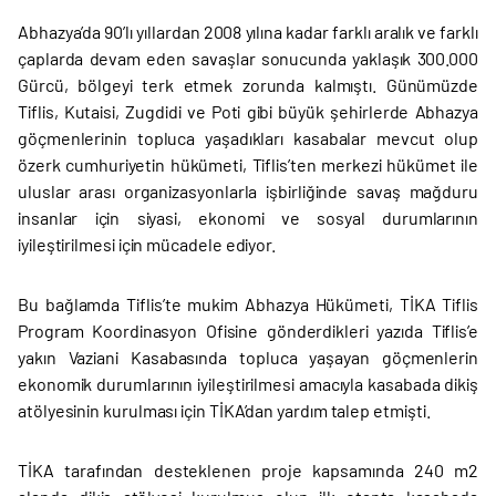
Abhazya’da 90’lı yıllardan 2008 yılına kadar farklı aralık ve farklı
çaplarda devam eden savaşlar sonucunda yaklaşık 300.000
Gürcü, bölgeyi terk etmek zorunda kalmıştı. Günümüzde
Tiflis, Kutaisi, Zugdidi ve Poti gibi büyük şehirlerde Abhazya
göçmenlerinin topluca yaşadıkları kasabalar mevcut olup
özerk cumhuriyetin hükümeti, Tiflis’ten merkezi hükümet ile
uluslar arası organizasyonlarla işbirliğinde savaş mağduru
insanlar için siyasi, ekonomi ve sosyal durumlarının
iyileştirilmesi için mücadele ediyor.
Bu bağlamda Tiflis’te mukim Abhazya Hükümeti, TİKA Tiflis
Program Koordinasyon Ofisine gönderdikleri yazıda Tiflis’e
yakın Vaziani Kasabasında topluca yaşayan göçmenlerin
ekonomik durumlarının iyileştirilmesi amacıyla kasabada dikiş
atölyesinin kurulması için TİKA’dan yardım talep etmişti.
TİKA tarafından desteklenen proje kapsamında 240 m2