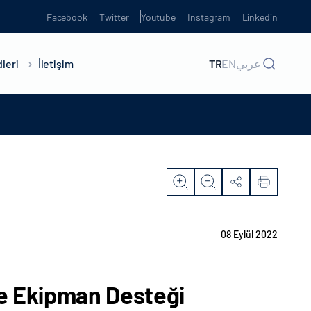
Facebook
Twitter
Youtube
Instagram
Linkedin
leri
İletişim
TR
EN
عربي
08 Eylül 2022
e Ekipman Desteği