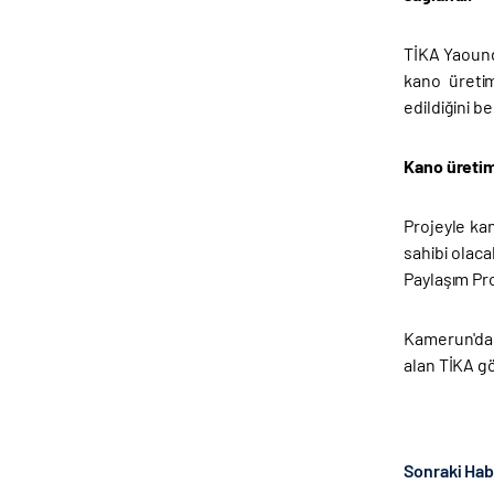
TİKA Yaound
kano üretim
edildiğini bel
Kano üretim 
Projeyle kan
sahibi olaca
Paylaşım Pr
Kamerun'da b
alan TİKA gö
Sonraki Ha