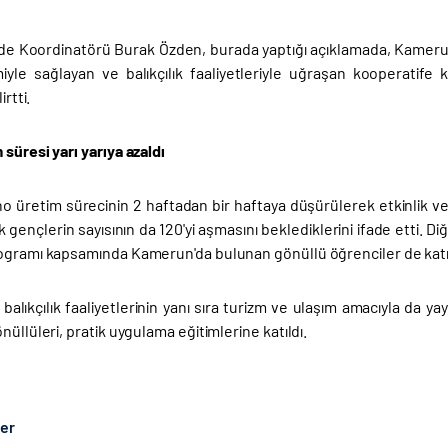
e Koordinatörü Burak Özden, burada yaptığı açıklamada, Kamerun'
iyle sağlayan ve balıkçılık faaliyetleriyle uğraşan kooperatif
irtti.
süresi yarı yarıya azaldı
o üretim sürecinin 2 haftadan bir haftaya düşürülerek etkinlik ve v
k gençlerin sayısının da 120'yi aşmasını beklediklerini ifade etti
ogramı kapsamında Kamerun'da bulunan gönüllü öğrenciler de katıl
alıkçılık faaliyetlerinin yanı sıra turizm ve ulaşım amacıyla da ya
nüllüleri, pratik uygulama eğitimlerine katıldı.
ber