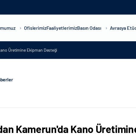
umumuz
Ofislerimiz
Faaliyetlerimiz
Basın Odası
Avrasya Etüd
ano Üretimine Ekipman Desteği
berler
dan Kamerun'da Kano Üretimin