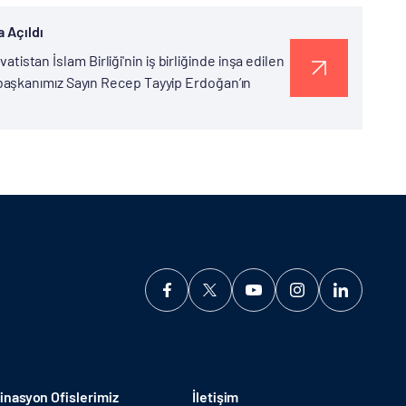
 Açıldı
atistan İslam Birliği'nin iş birliğinde inşa edilen
aşkanımız Sayın Recep Tayyip Erdoğan’ın
nasyon Ofislerimiz
İletişim