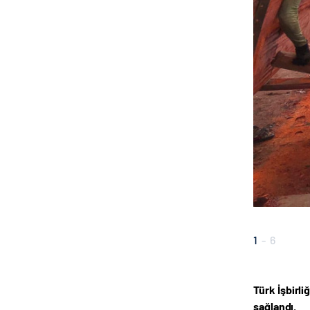
1
-
6
Türk İşbirl
sağlandı.