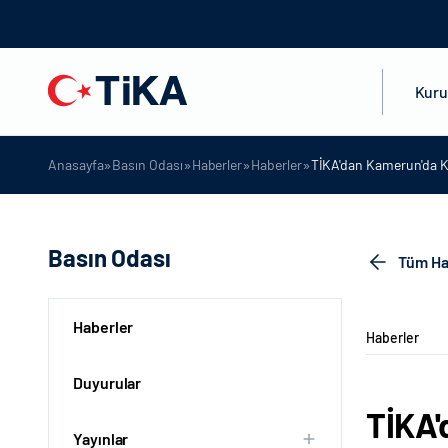
Kur
»
»
»
»
Anasayfa
Basın Odası
Haberler
Haberler
TİKA'dan Kamerun'da K
Basın Odası
Tüm Ha
Haberler
Haberler
Duyurular
TİKA'
Yayınlar