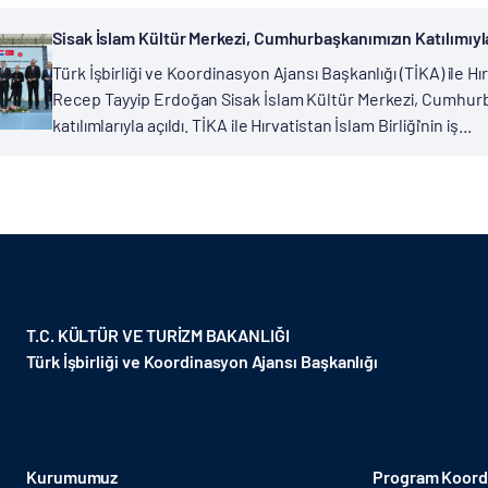
Sisak İslam Kültür Merkezi, Cumhurbaşkanımızın Katılımıyla
Türk İşbirliği ve Koordinasyon Ajansı Başkanlığı (TİKA) ile Hırv
Recep Tayyip Erdoğan Sisak İslam Kültür Merkezi, Cumhurb
katılımlarıyla açıldı. TİKA ile Hırvatistan İslam Birliği'nin iş...
T.C. KÜLTÜR VE TURİZM BAKANLIĞI
Türk İşbirliği ve Koordinasyon Ajansı Başkanlığı
Kurumumuz
Program Koordi