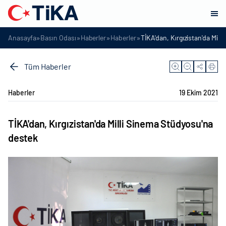
»
»
»
»
Anasayfa
Basın Odası
Haberler
Haberler
TİKA'dan, Kırgızistan'da Mil
Tüm Haberler
Haberler
19 Ekim 2021
TİKA'dan, Kırgızistan'da Milli Sinema Stüdyosu'na
destek