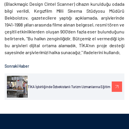
(Blackmagic Design Cintel Scanner) cihazın kurulduğu odada
bilgi verildi. Kırgızfilm Milli Sinema Stüdyosu Müdürü
Bekbolotov, gazetecilere yaptığı açıklamada, arşivlerinde
1941-1998 yılları arasında filme alınan belgesel, resmi tören ve
çeşitli etkinliklerden oluşan 900'den fazla eser bulunduğunu
belirterek, "Bu halkın zenginliğidir. Bütçemiz el vermediği için
bu arşivleri dijital ortama alamadık. TİKA'nın proje desteği
sayesinde arşivlerimizi halka sunacağız." ifadelerini kullandı.
Sonraki Haber
TİKA İşbirliğinde Özbekistanlı Turizm Uzmanlarına Eğitim