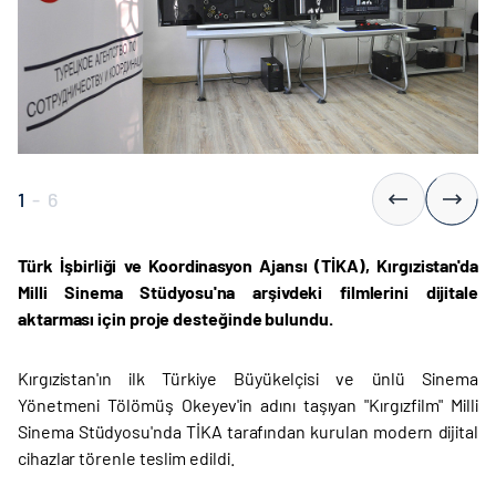
1
-
6
Türk İşbirliği ve Koordinasyon Ajansı (TİKA), Kırgızistan'da
Milli Sinema Stüdyosu'na arşivdeki filmlerini dijitale
aktarması için proje desteğinde bulundu.
Kırgızistan'ın ilk Türkiye Büyükelçisi ve ünlü Sinema
Yönetmeni Tölömüş Okeyev'in adını taşıyan "Kırgızfilm" Milli
Sinema Stüdyosu'nda TİKA tarafından kurulan modern dijital
cihazlar törenle teslim edildi.