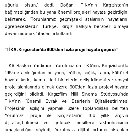
uğurlu olsun." dedi. Doğan, TİKA'nın Kırgızistan'ın
bağımsızlığından bu yana önemli projeleri hayata geçirdiğini
belirterek, "Torunlarımız geçmişteki atalarının hayatlarını
öğreneceklerdir. Türkiye, Kırgız halkıyla beraber olmaya
devam edecek." ifadesini kullandı.
"TİKA, Kırgızistan'da 900'den fazla proje hayata geçirdi"
TİKA Başkan Yardımcısı Yorulmaz da TİKA'nın, Kırgızistan'da
1993'de açıldığından bu yana, eğitim, sağlık, tarım, kültürel
hayata katkı, kamu idari birimlerin geliştirilmesi ve sosyal
proje alanlarında olmak üzere 900’den fazla projeyi hayata
geçirdiğini bildirdi. Kırgızfilm Milli Sinema Stüdyosu'nda
TİKA'nın "Önemli Evrak ve Eserlerin Dijitalleştirilmesi
Projesi'nin açılışını yapmak üzere toplandıkları belirten
Yorulmaz, proje ile Kırgızistan'ın 100 yıllık arşivin
dijitalleştirilmesi ve gelecek nesillere aktarılmasının
amaçlandığını söyledi. Yorulmaz, dijital ortama aktarılan