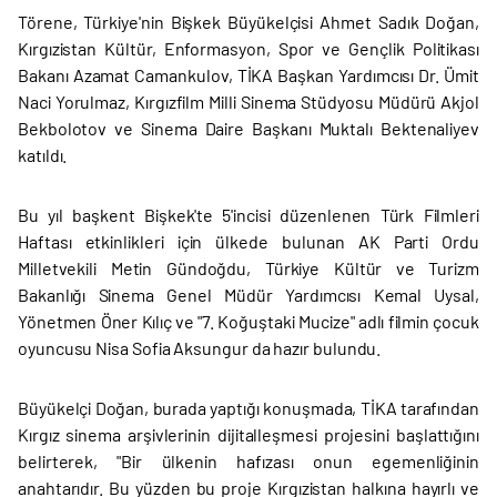
Törene, Türkiye'nin Bişkek Büyükelçisi Ahmet Sadık Doğan,
Kırgızistan Kültür, Enformasyon, Spor ve Gençlik Politikası
Bakanı Azamat Camankulov, TİKA Başkan Yardımcısı Dr. Ümit
Naci Yorulmaz, Kırgızfilm Milli Sinema Stüdyosu Müdürü Akjol
Bekbolotov ve Sinema Daire Başkanı Muktalı Bektenaliyev
katıldı.
Bu yıl başkent Bişkek'te 5'incisi düzenlenen Türk Filmleri
Haftası etkinlikleri için ülkede bulunan AK Parti Ordu
Milletvekili Metin Gündoğdu, Türkiye Kültür ve Turizm
Bakanlığı Sinema Genel Müdür Yardımcısı Kemal Uysal,
Yönetmen Öner Kılıç ve "7. Koğuştaki Mucize" adlı filmin çocuk
oyuncusu Nisa Sofia Aksungur da hazır bulundu.
Büyükelçi Doğan, burada yaptığı konuşmada, TİKA tarafından
Kırgız sinema arşivlerinin dijitalleşmesi projesini başlattığını
belirterek, "Bir ülkenin hafızası onun egemenliğinin
anahtarıdır. Bu yüzden bu proje Kırgızistan halkına hayırlı ve