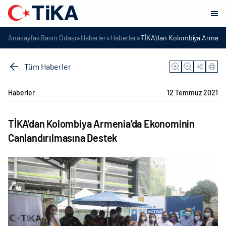
»
»
»
»
Anasayfa
Basın Odası
Haberler
Haberler
TİKA'dan Kolombiya Armenia
Tüm Haberler
Haberler
12 Temmuz 2021
TİKA'dan Kolombiya Armenia’da Ekonominin
Canlandırılmasına Destek