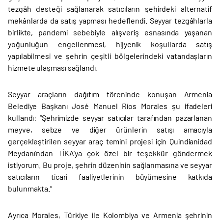
tezgâh desteği sağlanarak satıcıların şehirdeki alternatif
mekânlarda da satış yapması hedeflendi. Seyyar tezgâhlarla
birlikte, pandemi sebebiyle alışveriş esnasında yaşanan
yoğunluğun engellenmesi, hijyenik koşullarda satış
yapılabilmesi ve şehrin çeşitli bölgelerindeki vatandaşların
hizmete ulaşması sağlandı.
Seyyar araçların dağıtım töreninde konuşan Armenia
Belediye Başkanı José Manuel Ríos Morales şu ifadeleri
kullandı: “Şehrimizde seyyar satıcılar tarafından pazarlanan
meyve, sebze ve diğer ürünlerin satışı amacıyla
gerçekleştirilen seyyar araç temini projesi için Quindianidad
Meydanı’ndan TİKA’ya çok özel bir teşekkür göndermek
istiyorum. Bu proje, şehrin düzeninin sağlanmasına ve seyyar
satıcıların ticari faaliyetlerinin büyümesine katkıda
bulunmakta.”
Ayrıca Morales, Türkiye ile Kolombiya ve Armenia şehrinin