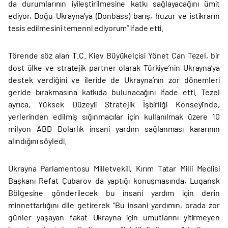
da durumlarının iyileştirilmesine katkı sağlayacağını ümit
ediyor, Doğu Ukrayna’ya (Donbass) barış, huzur ve istikrarın
tesis edilmesini temenni ediyorum” ifade etti.
Törende söz alan T.C. Kiev Büyükelçisi Yönet Can Tezel, bir
dost ülke ve stratejik partner olarak Türkiye’nin Ukrayna’ya
destek verdiğini ve ileride de Ukrayna’nın zor dönemleri
geride bırakmasına katkıda bulunacağını ifade etti. Tezel
ayrıca, Yüksek Düzeyli Stratejik İşbirliği Konseyi’nde,
yerlerinden edilmiş sığınmacılar için kullanılmak üzere 10
milyon ABD Dolarlık insani yardım sağlanması kararının
alındığını söyledi.
Ukrayna Parlamentosu Milletvekili, Kırım Tatar Milli Meclisi
Başkanı Refat Çubarov da yaptığı konuşmasında, Lugansk
Bölgesine gönderilecek bu insani yardım için derin
minnettarlığını dile getirerek “Bu insani yardımın, orada zor
günler yaşayan fakat Ukrayna için umutlarını yitirmeyen