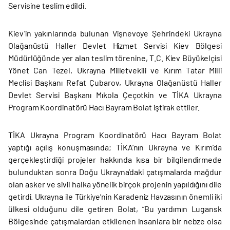
Servisine teslim edildi.
Kiev’in yakınlarında bulunan Vişnevoye Şehrindeki Ukrayna
Olağanüstü Haller Devlet Hizmet Servisi Kiev Bölgesi
Müdürlüğünde yer alan teslim törenine, T.C. Kiev Büyükelçisi
Yönet Can Tezel, Ukrayna Milletvekili ve Kırım Tatar Milli
Meclisi Başkanı Refat Çubarov, Ukrayna Olağanüstü Haller
Devlet Servisi Başkanı Mıkola Çeçotkin ve TİKA Ukrayna
Program Koordinatörü Hacı Bayram Bolat iştirak ettiler.
TİKA Ukrayna Program Koordinatörü Hacı Bayram Bolat
yaptığı açılış konuşmasında; TİKA’nın Ukrayna ve Kırım’da
gerçekleştirdiği projeler hakkında kısa bir bilgilendirmede
bulunduktan sonra Doğu Ukrayna’daki çatışmalarda mağdur
olan asker ve sivil halka yönelik birçok projenin yapıldığını dile
getirdi. Ukrayna ile Türkiye’nin Karadeniz Havzasının önemli iki
ülkesi olduğunu dile getiren Bolat, “Bu yardımın Lugansk
Bölgesinde çatışmalardan etkilenen insanlara bir nebze olsa