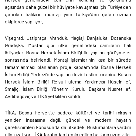
açısından daha güzel bir hüviyete kavuşması için Türkiye’den
getirilen halıların montajı yine Türkiye’den gelen uzman
ekiplerce yapılıyor.
Vişegrad, Ustipraça, Vranduk, Maglaj, Banjaluka, Bosanska
Gradişka, Mostar gibi ülke genelindeki camiilerin halı
ihtiyaçları Bosna Hersek İslam Birliği ile yapılan görüşmeler
sonrasında belirlendi. Montaj işlemlerinin kısa bir sürede
tamamlanması planlanan proje kapsamında Bosna Hersek
İslam Birliği Merkezi’nde yapılan devir teslim törenine Bosna
Hersek İslam Birliği Reisu-l-ulema Yardımcısı Hüsein ef.
Smajiç, İslam Birliği Yönetim Kurulu Başkanı Nusret ef.
Avdibegoviç ve TİKA yetkilileri katıldı.
TİKA, Bosna Hersek’te sadece kültürel ve tarihi mirasın
yeniden inşaasına değil, güncel ve modern hayatın
gereksinimleri konusunda da ülkedeki Müslümanlara yardım
elini uzatıyor. TİKA tarafından temin edilen halıların uzun yıllar