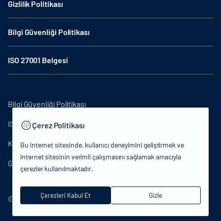
Gizlilik Politikası
Bilgi Güvenliği Politikası
ISO 27001 Belgesi
Bilgi Güvenliği Politikası
ISO27001
Çerez Politikası
KVKK Aydınlatma Metni
Bu internet sitesinde, kullanıcı deneyimini geliştirmek ve
internet sitesinin verimli çalışmasını sağlamak amacıyla
Gizlilik Politikası
çerezler kullanılmaktadır.
Çerezleri Kabul Et
Gizle
© 2024 T.C.Kültür ve Turizm Bakanlığı - Tüm hakları saklıdır.