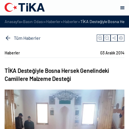
»
»
»
»
Anasayfa
Basın Odası
Haberler
Haberler
TİKA Desteğiyle Bosna Herse
Tüm Haberler
Haberler
03 Aralık 2014
TİKA Desteğiyle Bosna Hersek Genelindeki
Camiilere Malzeme Desteği