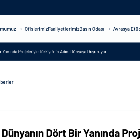
umumuz
Ofislerimiz
Faaliyetlerimiz
Basın Odası
Avrasya Etüd
r Yanında Projeleriyle Türkiye'nin Adını Dünyaya Duyuruyor
berler
 Dünyanın Dört Bir Yanında Proje