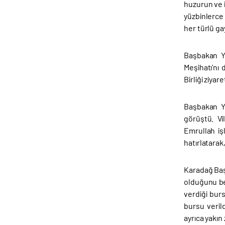
huzurun ve i
yüzbinlerce 
her türlü ga
Başbakan Ya
Meşihatı’nı 
Birliği ziy
Başbakan Ya
görüştü. Vi
Emrullah iş
hatırlatarak,
Karadağ Başb
olduğunu bel
verdiği bur
bursu veril
ayrıca yakın