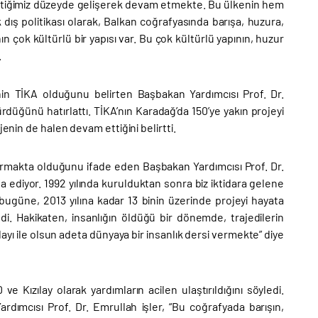
rzu ettiğimiz düzeyde gelişerek devam etmekte. Bu ülkenin hem
dış politikası olarak, Balkan coğrafyasında barışa, huzura,
ın çok kültürlü bir yapısı var. Bu çok kültürlü yapının, huzur
.
inin TİKA olduğunu belirten Başbakan Yardımcısı Prof. Dr.
rdüğünü hatırlattı. TİKA’nın Karadağ’da 150’ye yakın projeyi
enin de halen devam ettiğini belirtti.
uyurmakta olduğunu ifade eden Başbakan Yardımcısı Prof. Dr.
ifa ediyor. 1992 yılında kurulduktan sonra biz iktidara gelene
bugüne, 2013 yılına kadar 13 binin üzerinde projeyi hayata
ildi. Hakikaten, insanlığın öldüğü bir dönemde, trajedilerin
yı ile olsun adeta dünyaya bir insanlık dersi vermekte” diye
 Kızılay olarak yardımların acilen ulaştırıldığını söyledi.
ımcısı Prof. Dr. Emrullah işler, “Bu coğrafyada barışın,