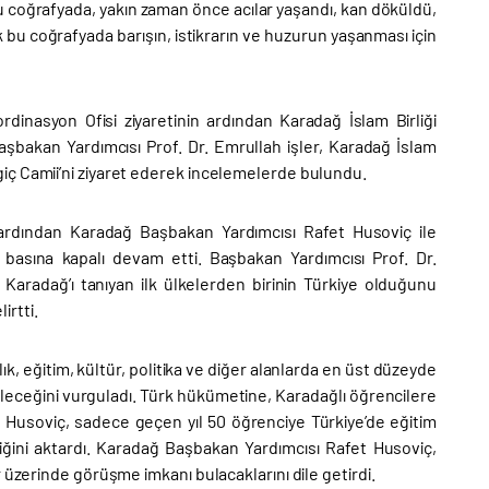
Bu coğrafyada, yakın zaman önce acılar yaşandı, kan döküldü,
k bu coğrafyada barışın, istikrarın ve huzurun yaşanması için
dinasyon Ofisi ziyaretinin ardından Karadağ İslam Birliği
 Başbakan Yardımcısı Prof. Dr. Emrullah işler, Karadağ İslam
iç Camii’ni ziyaret ederek incelemelerde bulundu.
n ardından Karadağ Başbakan Yardımcısı Rafet Husoviç ile
 basına kapalı devam etti. Başbakan Yardımcısı Prof. Dr.
Karadağ’ı tanıyan ilk ülkelerden birinin Türkiye olduğunu
irtti.
ık, eğitim, kültür, politika ve diğer alanlarda en üst düzeyde
ebileceğini vurguladı. Türk hükümetine, Karadağlı öğrencilere
 Husoviç, sadece geçen yıl 50 öğrenciye Türkiye’de eğitim
iğini aktardı. Karadağ Başbakan Yardımcısı Rafet Husoviç,
 üzerinde görüşme imkanı bulacaklarını dile getirdi.