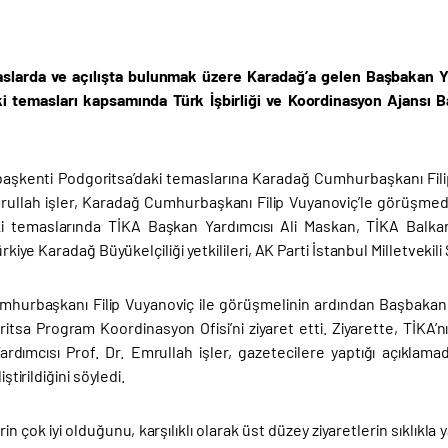
aslarda ve açılışta bulunmak üzere Karadağ’a gelen Başbakan Ya
i temasları kapsamında Türk İşbirliği ve Koordinasyon Ajansı 
başkenti Podgoritsa’daki temaslarına Karadağ Cumhurbaşkanı Fili
mrullah işler, Karadağ Cumhurbaşkanı Filip Vuyanoviç’le görüşmede
ki temaslarında TİKA Başkan Yardımcısı Ali Maskan, TİKA Balk
Türkiye Karadağ Büyükelçiliği yetkilileri, AK Parti İstanbul Milletvekili
hurbaşkanı Filip Vuyanoviç ile görüşmelinin ardından Başbakan Y
tsa Program Koordinasyon Ofisi’ni ziyaret etti. Ziyarette, TİKA’nı
rdımcısı Prof. Dr. Emrullah işler, gazetecilere yaptığı açıklamad
liştirildiğini söyledi.
lerin çok iyi olduğunu, karşılıklı olarak üst düzey ziyaretlerin sıklık