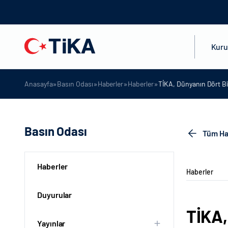
Kur
»
»
»
»
Anasayfa
Basın Odası
Haberler
Haberler
TİKA, Dünyanın Dört Bi
Basın Odası
Tüm Ha
Haberler
Haberler
Duyurular
TİKA,
Yayınlar