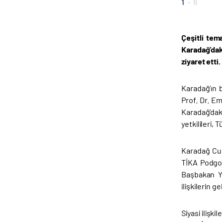
1
-
6
Çeşitli tem
Karadağ’dak
ziyaret etti.
Karadağ’ın 
Prof. Dr. E
Karadağ’da
yetkilileri, 
Karadağ Cum
TİKA Podgori
Başbakan Ya
ilişkilerin ge
Siyasi ilişki