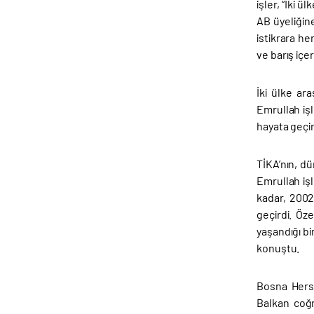
işler, “İki 
AB üyeliğin
istikrara he
ve barış içe
İki ülke ar
Emrullah işl
hayata geçir
TİKA’nın, d
Emrullah işl
kadar, 2002
geçirdi. Öze
yaşandığı bi
konuştu.
Bosna Herse
Balkan coğr