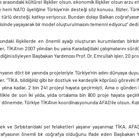
ülke arasındaki kültürel ilişkiler olsun, ekonomik ilişkiler olsun a
e hem NATO üyeliğine Türkiye’nin desteği söz konusu. Bizler, Türk 
r türlü desteği, katkıyı veriyoruz. Bundan dolayı Balkan coğrafyasın
risinde yaşayarak bir model oluşturulmasını temenni ediyoruz” dedi
asındaki ilişkilerde en önemli ayağı oluşturan kurumlardan biris
er, TİKA’nın 2007 yılından bu yana Karadağ’daki çalışmalarını sürdü
diğini söyleyen Başbakan Yardımcısı Prof. Dr. Emrullah işler, 20 proj
ünyanın dört bir yanında projeleriyle Türkiye’nin adını dünyaya d
er, “TİKA, bildiğiniz gibi bir dostluk ve kardeşlik köprüsü görevini 
 yılına kadar, 2 bin 241 projeyi hayata geçirmişti. Ama o günden 
llikle de son iki yılda, yılda ortalama bin 800 proje hayata geçir
r dönemde, Türkiye TİKA’nın koordinasyonunda AFAD ile olsun, Kızıla
k ve Sırbistan’daki sel felaketleri yaşanır yaşanmaz TİKA, AFAD ve
afyasının önemli bir coğrafya olduğunu ifade eden Başbakan Yard