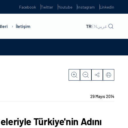
Facebook
Twitter
Youtube
Instagram
Linkedin
leri
İletişim
TR
EN
عربي
29 Mayıs 2014
leriyle Türkiye'nin Adını