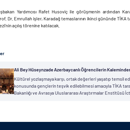
şbakan Yardımcısı Rafet Husoviç ile görüşmenin ardından Kar
rof. Dr. Emrullah işler, Karadağ temaslarının ikinci gününde TİKA t
zi’nin açılış törenine katılacak.
ber
Ali Bey Hüseynzade Azerbaycanlı Öğrencilerin Kaleminden
Kültürel yozlaşmaya karşı, ortak değerleri yaşatıp temsil e
konusunda gençlerin teşvik edilebilmesi amacıyla TİKA ta
Bakanlığı ve Avrasya Uluslararası Araştırmalar Enstitüsü İctim