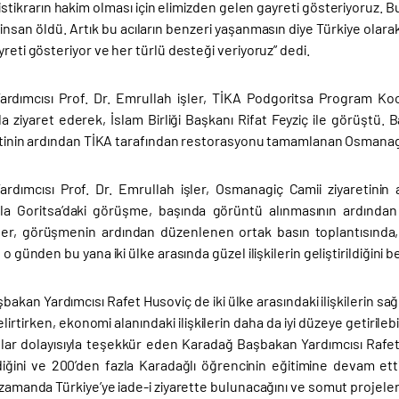
stikrarın hakim olması için elimizden gelen gayreti gösteriyoruz. 
insan öldü. Artık bu acıların benzeri yaşanmasın diye Türkiye olara
yreti gösteriyor ve her türlü desteği veriyoruz” dedi.
rdımcısı Prof. Dr. Emrullah işler, TİKA Podgoritsa Program Koor
da ziyaret ederek, İslam Birliği Başkanı Rifat Feyziç ile görüştü.
aretinin ardından TİKA tarafından restorasyonu tamamlanan Osmanag
rdımcısı Prof. Dr. Emrullah işler, Osmanagiç Camii ziyaretini
lla Goritsa’daki görüşme, başında görüntü alınmasının ardından
ler, görüşmenin ardından düzenlenen ortak basın toplantısında, 
 o günden bu yana iki ülke arasında güzel ilişkilerin geliştirildiğini bel
akan Yardımcısı Rafet Husoviç de iki ülke arasındaki ilişkilerin sağl
irtirken, ekonomi alanındaki ilişkilerin daha da iyi düzeye getiril
slar dolayısıyla teşekkür eden Karadağ Başbakan Yardımcısı Rafet
diğini ve 200’den fazla Karadağlı öğrencinin eğitimine devam ett
 zamanda Türkiye’ye iade-i ziyarette bulunacağını ve somut projeler