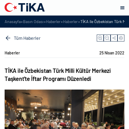
»
»
»
»
Anasayfa
Basın Odası
Haberler
Haberler
TİKA ile Özbekistan Türk Mill
Tüm Haberler
Haberler
25 Nisan 2022
TİKA ile Özbekistan Türk Milli Kültür Merkezi
Taşkent'te İftar Programı Düzenledi