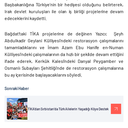
Başbakanlığına Türkiye’nin bir hediyesi olduğunu belirterek,
Irak devlet kuruluşları ile olan iş birliği projelerine devam
edeceklerini kaydetti.
Bağdat’taki TİKA projelerine de değinen Yazıcı; Şeyh
Abdulkadir Geylani Külliyesi’ndeki restorasyon çalışmalarını
tamamladıklarını ve İmam Azam Ebu Hanife en-Numan
Külliyesi’ndeki çalışmalarının da hızlı bir şekilde devam ettiğini
ifade ederek, Kerkük Kalesi’ndeki Danyal Peygamber ve
Osmanlı Subayları Şehitliği’nde de restorasyon çalışmalarına
bu ay içerisinde başlayacaklarını söyledi.
Sonraki Haber
TİKA'dan Sırbistan'da Türk Ailelerin Yaşadığı Köye Destek