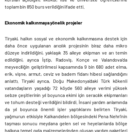
toplam bin 850 burs verildiğini ifade etti.
Ekonomik kalkınmaya yönelik projeler
Tiryaki, halkın sosyal ve ekonomik kalkınmasına destek için
daha önce uygulanan arıcılık projesinin biraz daha mikro
düzeye indirildiğini, yaklaşık 35 aileye ekipman ve arı temin
edildiğini, ayrıca İştip, Radoviş, Konçe ve Valandova’da
meyveciliğin geliştirilmesi kapsamında 9 bin 680 adet elma,
erik, vişne, armut, ceviz ve badem fidanı hibesi sağlandığını
anlattı. Tiryaki ayrıca, Doğu Makedonya’daki Türk kökenli
vatandaşların yaşadığı 72 köyde 560 aileye verimi yüksek
sebze çeşitlerinin yıl boyunca ekimi için seracılık ekipmanları
ve tohum desteği verildiğini bildirdi. İnsani yardım anlamında
da yıl boyunca önemli işler yaptıklarını belirten Tiryaki,
yağmurun etkisiyle Kalkandelen bölgesindeki Pena Nehri’nin
taşması sonucu meydana gelen sel ve heyelanlarda bölge
halkına temel gıda malzemelerinden oluşan yardım paketleri