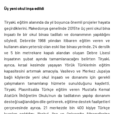
Üç yeni okul inşa edildi
Tiryaki, eğitim alanında da yıl boyunca önemli projeler hayata
geçirdiklerini, Makedonya genelinde 2015'te üç yeni okul bina
inşaatı ile bir okul binası tadilatı ve donanımının yapıldığını
söyledi. Debre'de 1968 yılından itibaren eğitim veren ve
kullanım alanı yetersiz olan eski lise binası yerinde, 24 derslik
ve 5 bin metrekare kapalı alandan oluşan Debre Lisesi
inşaatının şubat ayında tamamlanacağını belirten Tiryaki,
ayrıca, kırsal kesimde yaşayan Yörük Türklerinin eğitim
kapasitesini artırmak amacıyla, Vasilevo ve Merkez Jupa'ya
bağlı köylerde yeni okul inşaatı ve donanımı için gerekli
çalışmaların tamamlanıp hizmete sunulduğunu kaydetti.
Tiryaki, Plasnitsa'da Türkçe eğitim veren Mustafa Kemal
Atatürk İlköğretim Okulu’nun da tadilatının yapılıp donanım
desteği sağlandığını dile getirerek, eğitime destek faaliyetleri
çerçevesinde ayrıca, 21 merkezde bin 400 kişiye Türkçe
kursları açıldığını, ilkokul, lise ve üniversite öğrencilerine