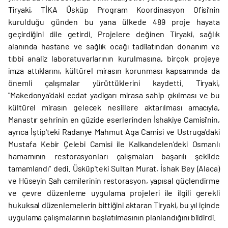
Tiryaki, TİKA Üsküp Program Koordinasyon Ofisi’nin
kurulduğu günden bu yana ülkede 489 proje hayata
geçirdiğini dile getirdi. Projelere değinen Tiryaki, sağlık
alanında hastane ve sağlık ocağı tadilatından donanım ve
tıbbi analiz laboratuvarlarının kurulmasına, birçok projeye
imza attıklarını, kültürel mirasın korunması kapsamında da
önemli çalışmalar yürüttüklerini kaydetti. Tiryaki,
"Makedonya'daki ecdat yadigarı mirasa sahip çıkılması ve bu
kültürel mirasın gelecek nesillere aktarılması amacıyla,
Manastır şehrinin en güzide eserlerinden İshakiye Camisi'nin,
ayrıca İştip'teki Radanye Mahmut Aga Camisi ve Ustruga'daki
Mustafa Kebir Çelebi Camisi ile Kalkandelen'deki Osmanlı
hamamının restorasyonları çalışmaları başarılı şekilde
tamamlandı" dedi. Üsküp'teki Sultan Murat, İshak Bey (Alaca)
ve Hüseyin Şah camilerinin restorasyon, yapısal güçlendirme
ve çevre düzenleme uygulama projeleri ile ilgili gerekli
hukuksal düzenlemelerin bittiğini aktaran Tiryaki, bu yıl içinde
uygulama çalışmalarının başlatılmasının planlandığını bildirdi.