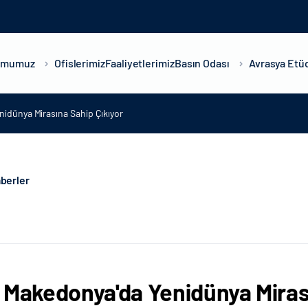
umumuz
Ofislerimiz
Faaliyetlerimiz
Basın Odası
Avrasya Etüd
idünya Mirasına Sahip Çıkıyor
berler
 Makedonya'da Yenidünya Miras