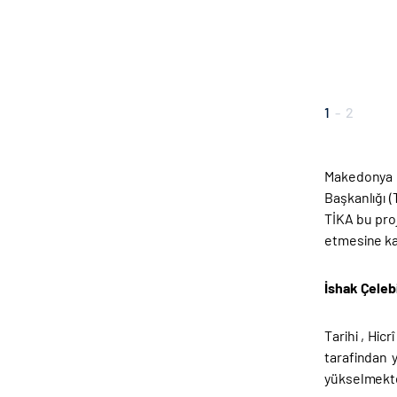
1
-
2
Makedonya C
Başkanlığı 
TİKA bu pro
etmesine ka
İshak Çeleb
Tarihi , Hic
tarafindan 
yükselmekted