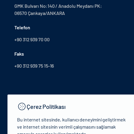
GMK Bulvarı No:140 / Anadolu Meydanı PK:
06570 Çankaya/ANKARA
Telefon
+90 312 939 70 00
Faks
+90 312 939 75 15-16
Çerez Politikası
Bu internet sitesinde, kullanıcı deneyimini geliştirmek
ve internet sitesinin verimli çalışmasını sağlamak
amacıyla çerezler kullanılmaktadır.