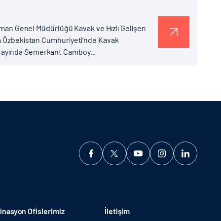
 Orman Genel Müdürlüğü Kavak ve Hızlı Gelişen
da Özbekistan Cumhuriyeti’nde Kavak
 Mart ayında Semerkant Camboy...
nasyon Ofislerimiz
İletişim