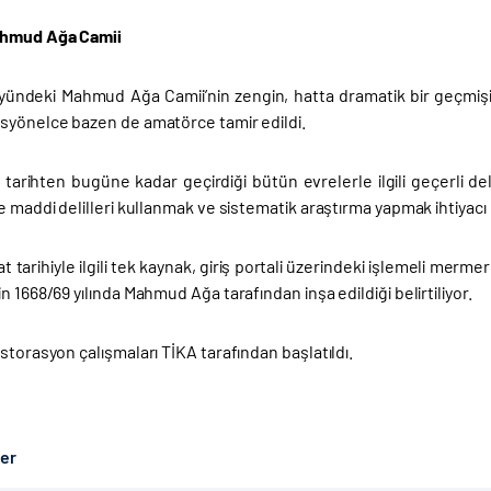
hmud Ağa Camii
ündeki Mahmud Ağa Camii’nin zengin, hatta dramatik bir geçmişi 
syönelce bazen de amatörce tamir edildi.
i tarihten bugüne kadar geçirdiği bütün evrelerle ilgili geçerli de
e maddi delilleri kullanmak ve sistematik araştırma yapmak ihtiyacı o
at tarihiyle ilgili tek kaynak, giriş portali üzerindeki işlemeli merm
n 1668/69 yılında Mahmud Ağa tarafından inşa edildiği belirtiliyor.
storasyon çalışmaları TİKA tarafından başlatıldı.
ber