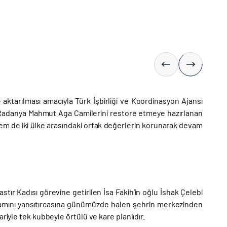
ktarılması amacıyla Türk İşbirliği ve Koordinasyon Ajansı
 ve Radanya Mahmut Aga Camilerini restore etmeye hazırlanan
hem de iki ülke arasındaki ortak değerlerin korunarak devam
astır Kadısı görevine getirilen İsa Fakih’in oğlu İshak Çelebi
tişamını yansıtırcasına günümüzde halen şehrin merkezinden
riyle tek kubbeyle örtülü ve kare planlıdır.