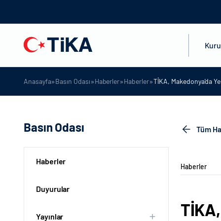
Kur
»
»
»
»
Anasayfa
Basın Odası
Haberler
Haberler
TİKA, Makedonya'da Yen
Basın Odası
Tüm Ha
Haberler
Haberler
Duyurular
TİKA,
Yayınlar