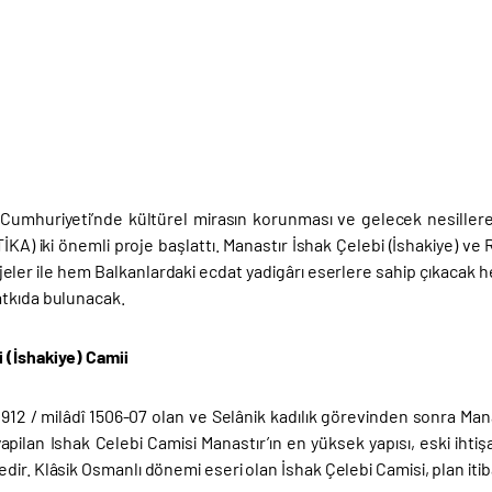
umhuriyeti’nde kültürel mirasın korunması ve gelecek nesillere a
(TİKA) iki önemli proje başlattı. Manastır İshak Çelebi (İshakiye)
jeler ile hem Balkanlardaki ecdat yadigârı eserlere sahip çıkacak 
tkıda bulunacak.
i (İshakiye) Camii
rî 912 / milâdî 1506-07 olan ve Selânik kadılık görevinden sonra Man
yapilan Ishak Celebi Camisi Manastır’ın en yüksek yapısı, eski ih
ir. Klâsik Osmanlı dönemi eseri olan İshak Çelebi Camisi, plan itiba