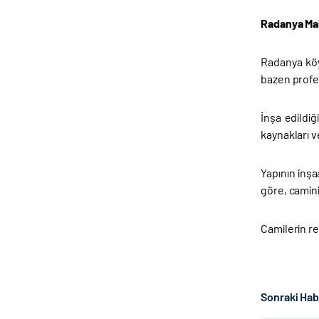
Radanya Ma
Radanya köy
bazen profe
İnşa edildiğ
kaynakları v
Yapının inşa
göre, camini
Camilerin re
Sonraki Ha