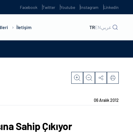
Facebook
Twitter
Youtube
Instagram
Linkedin
leri
İletişim
TR
EN
عربي
06 Aralık 2012
ına Sahip Çıkıyor