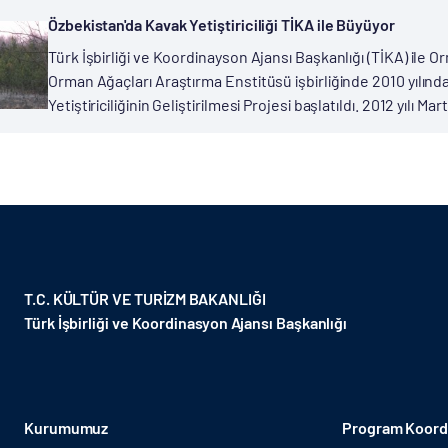
Özbekistan'da Kavak Yetiştiriciliği TİKA ile Büyüyor
Türk İşbirliği ve Koordinayson Ajansı Başkanlığı (TİKA) ile
Orman Ağaçları Araştırma Enstitüsü işbirliğinde 2010 yılın
Yetiştiriciliğinin Geliştirilmesi Projesi başlatıldı. 2012 yılı
T.C. KÜLTÜR VE TURİZM BAKANLIĞI
Türk İşbirliği ve Koordinasyon Ajansı Başkanlığı
Kurumumuz
Program Koordi