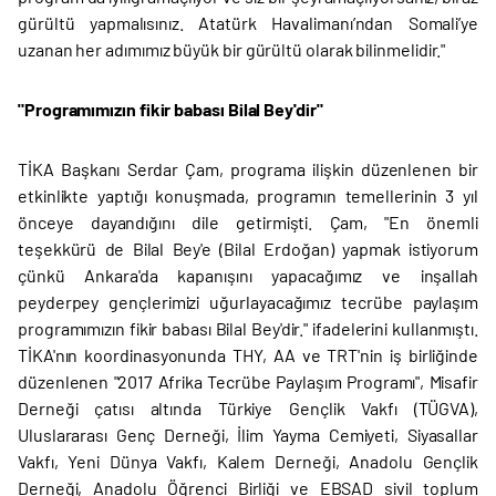
gürültü yapmalısınız. Atatürk Havalimanı’ndan Somali’ye
uzanan her adımımız büyük bir gürültü olarak bilinmelidir."
"Programımızın fikir babası Bilal Bey'dir"
TİKA Başkanı Serdar Çam, programa ilişkin düzenlenen bir
etkinlikte yaptığı konuşmada, programın temellerinin 3 yıl
önceye dayandığını dile getirmişti. Çam, "En önemli
teşekkürü de Bilal Bey'e (Bilal Erdoğan) yapmak istiyorum
çünkü Ankara'da kapanışını yapacağımız ve inşallah
peyderpey gençlerimizi uğurlayacağımız tecrübe paylaşım
programımızın fikir babası Bilal Bey'dir." ifadelerini kullanmıştı.
TİKA'nın koordinasyonunda THY, AA ve TRT'nin iş birliğinde
düzenlenen "2017 Afrika Tecrübe Paylaşım Programı", Misafir
Derneği çatısı altında Türkiye Gençlik Vakfı (TÜGVA),
Uluslararası Genç Derneği, İlim Yayma Cemiyeti, Siyasallar
Vakfı, Yeni Dünya Vakfı, Kalem Derneği, Anadolu Gençlik
Derneği, Anadolu Öğrenci Birliği ve EBSAD sivil toplum