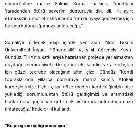
sömürüsüne maruz kalmış Somali halkına, 'Yaratılanı
Yaradan'dan ötürü severim' düsturuyla din, dil, ırk ayırt
etmeksizin umut olmak ve bunu tüm dünyaya göstermek için
burada bulunduğumuzu anlatacağız."
Somali'ye gidecek ekip içinde yer alan Yıldız Teknik
Üniversitesi İnşaat Mühendisliği 4. sınıf öğrencisi Yusuf
Gündüz, TİKA'nın katkılarıyla hazırlanan projede yer almaktan
duyduğu memnuniyeti dile getirerek, kendisi ve arkadaşları
için güzel tecrübe olacağının altını çizdi. Gündüz, "Kendi
topraklarında yıllarca sömürüye maruz kalmış Afrikalı
kardeşlerimize hiçbir çıkar gözetmeden kardeşliğimizin bize
yüklediği sorumluluktan ötürü geldiğimizi ve aramızdaki
bağları daha güçlü hale getirmek için burada bulunduğumuzu
anlatacağız." ifadelerini kullandı.
"Bu program iyiliği amaçlıyor"