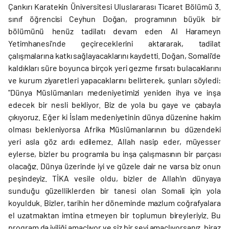
Çankırı Karatekin Üniversitesi Uluslararası Ticaret Bölümü 3.
sınıf öğrencisi Ceyhun Doğan, programının büyük bir
bölümünü henüz tadilatı devam eden Al Harameyn
Yetimhanesi’nde geçireceklerini aktararak, tadilat
çalışmalarına katkı sağlayacaklarını kaydetti. Doğan, Somali'de
kaldıkları süre boyunca birçok yeri gezme fırsatı bulacaklarını
ve kurum ziyaretleri yapacaklarını belirterek, şunları söyledi:
"Dünya Müslümanları medeniyetimizi yeniden ihya ve inşa
edecek bir nesli bekliyor. Biz de yola bu gaye ve çabayla
çıkıyoruz. Eğer ki İslam medeniyetinin dünya düzenine hakim
olması bekleniyorsa Afrika Müslümanlarının bu düzendeki
yeri asla göz ardı edilemez. Allah nasip eder, müyesser
eylerse, bizler bu programla bu inşa çalışmasının bir parçası
olacağız. Dünya üzerinde iyi ve güzele dair ne varsa biz onun
peşindeyiz. TİKA vesile oldu, bizler de Allah’ın dünyaya
sunduğu güzelliklerden bir tanesi olan Somali için yola
koyulduk. Bizler, tarihin her döneminde mazlum coğrafyalara
el uzatmaktan imtina etmeyen bir toplumun bireyleriyiz. Bu
program da iyiliği amaçlıyor ve siz bir şeyi amaçlıyorsanız, biraz