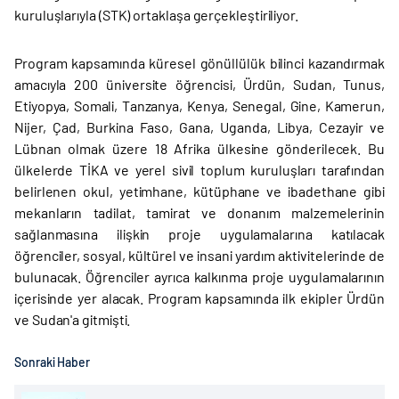
kuruluşlarıyla (STK) ortaklaşa gerçekleştiriliyor.
Program kapsamında küresel gönüllülük bilinci kazandırmak
amacıyla 200 üniversite öğrencisi, Ürdün, Sudan, Tunus,
Etiyopya, Somali, Tanzanya, Kenya, Senegal, Gine, Kamerun,
Nijer, Çad, Burkina Faso, Gana, Uganda, Libya, Cezayir ve
Lübnan olmak üzere 18 Afrika ülkesine gönderilecek. Bu
ülkelerde TİKA ve yerel sivil toplum kuruluşları tarafından
belirlenen okul, yetimhane, kütüphane ve ibadethane gibi
mekanların tadilat, tamirat ve donanım malzemelerinin
sağlanmasına ilişkin proje uygulamalarına katılacak
öğrenciler, sosyal, kültürel ve insani yardım aktivitelerinde de
bulunacak. Öğrenciler ayrıca kalkınma proje uygulamalarının
içerisinde yer alacak. Program kapsamında ilk ekipler Ürdün
ve Sudan'a gitmişti.
Sonraki Haber