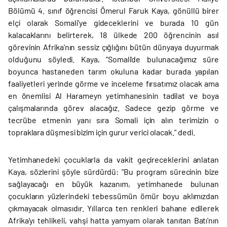
Bölümü 4. sınıf öğrencisi Ömerul Faruk Kaya, gönüllü birer
elçi olarak Somali'ye gideceklerini ve burada 10 gün
kalacaklarını belirterek, 18 ülkede 200 öğrencinin asıl
görevinin Afrika'nın sessiz çığlığını bütün dünyaya duyurmak
olduğunu söyledi. Kaya, "Somali'de bulunacağımız süre
boyunca hastaneden tarım okuluna kadar burada yapılan
faaliyetleri yerinde görme ve inceleme fırsatımız olacak ama
en önemlisi Al Harameyn yetimhanesinin tadilat ve boya
çalışmalarında görev alacağız. Sadece gezip görme ve
tecrübe etmenin yanı sıra Somali için alın terimizin o
topraklara düşmesi bizim için gurur verici olacak." dedi.
Yetimhanedeki çocuklarla da vakit geçireceklerini anlatan
Kaya, sözlerini şöyle sürdürdü: "Bu program sürecinin bize
sağlayacağı en büyük kazanım, yetimhanede bulunan
çocukların yüzlerindeki tebessümün ömür boyu aklımızdan
çıkmayacak olmasıdır. Yıllarca ten renkleri bahane edilerek
Afrika'yı tehlikeli, vahşi hatta yamyam olarak tanıtan Batı'nın