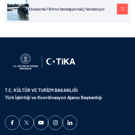
Ekvador'da TİKA'nın Desteğiyle Haliç Temizleniyor
T.C. KÜLTÜR VE TURİZM BAKANLIĞI
Türk İşbirliği ve Koordinasyon Ajansı Başkanlığı