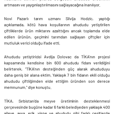
artmasını ve yaygınlaştırılmasını sağlayacağına inanılıyor.
Novi Pazarlı tarım uzmanı Silvija Hodzic, yaptığı
açıklamada, kötü hava koşullarının ahududu yetiştirilen
çiftliklerde ürün miktarını azalttığını ancak toplamda elde
edilen ürünün, geçimini tarımdan sağlayan çiftçiler için
mutluluk verici olduğu ifade etti.
Ahududu yetiştiricisi Avdija Dolovac da TİKA'nın projesi
kapsamında kendisine bin 600 ahududu fidanı verildiğini
belirterek, "TİKA'nın desteğinden güç alarak ahududuyu
daha geniş bir alana ektim. Yaklaşık 7 bin fidanın ekili olduğu
ahududu çiftliğimden elde ettiğim üründen son derece
memnunum." diye konuştu.
TİKA, Sırbistan’da meyve üretiminin desteklenmesi
çerçevesinde bugüne kadar 6 farklı belediyeden yaklaşık 400
aileye, ayva, erik, vişne ve ahududu gibi farklı çeşitlerde