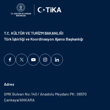
T.C. KÜLTÜR VE TURİZM BAKANLIĞI
Türk İşbirliği ve Koordinasyon Ajansı Başkanlığı
Adres
GMK Bulvarı No:140 / Anadolu Meydanı PK: 06570
Çankaya/ANKARA