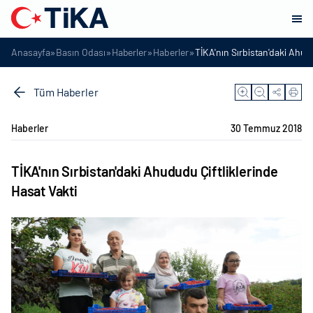
»
»
»
»
Anasayfa
Basın Odası
Haberler
Haberler
TİKA'nın Sırbistan'daki Ahudu
Tüm Haberler
Haberler
30 Temmuz 2018
TİKA'nın Sırbistan'daki Ahududu Çiftliklerinde
Hasat Vakti