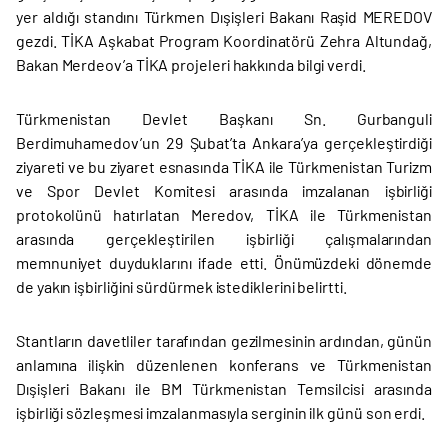
yer aldığı standını Türkmen Dışişleri Bakanı Raşid MEREDOV
gezdi. TİKA Aşkabat Program Koordinatörü Zehra Altundağ,
Bakan Merdeov’a TİKA projeleri hakkında bilgi verdi.
Türkmenistan Devlet Başkanı Sn. Gurbanguli
Berdimuhamedov’un 29 Şubat’ta Ankara’ya gerçekleştirdiği
ziyareti ve bu ziyaret esnasında TİKA ile Türkmenistan Turizm
ve Spor Devlet Komitesi arasında imzalanan işbirliği
protokolünü hatırlatan Meredov, TİKA ile Türkmenistan
arasında gerçekleştirilen işbirliği çalışmalarından
memnuniyet duyduklarını ifade etti. Önümüzdeki dönemde
de yakın işbirliğini sürdürmek istediklerini belirtti.
Stantların davetliler tarafından gezilmesinin ardından, günün
anlamına ilişkin düzenlenen konferans ve Türkmenistan
Dışişleri Bakanı ile BM Türkmenistan Temsilcisi arasında
işbirliği sözleşmesi imzalanmasıyla serginin ilk günü son erdi.