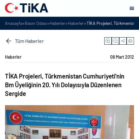
»
»
»
»
Anasayfa
Basın Odası
Haberler
Haberler
TİKA Projeleri, Türkmenistan
Tüm Haberler
Haberler
08 Mart 2012
TİKA Projeleri, Türkmenistan Cumhuriyeti'nin
Bm Üyeliğinin 20. Yılı Dolayısıyla Düzenlenen
Sergide