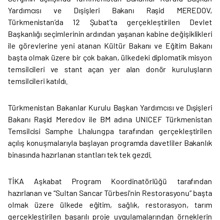
Yardımcısı ve Dışişleri Bakanı Raşid MEREDOV,
Türkmenistan’da 12 Şubat’ta gerçekleştirilen Devlet
Başkanlığı seçimlerinin ardından yaşanan kabine değişiklikleri
ile görevlerine yeni atanan Kültür Bakanı ve Eğitim Bakanı
başta olmak üzere bir çok bakan, ülkedeki diplomatik misyon
temsilcileri ve stant açan yer alan donör kuruluşların
temsilcileri katıldı.
Türkmenistan Bakanlar Kurulu Başkan Yardımcısı ve Dışişleri
Bakanı Raşid Meredov ile BM adına UNICEF Türkmenistan
Temsilcisi Samphe Lhalungpa tarafından gerçekleştirilen
açılış konuşmalarıyla başlayan programda davetliler Bakanlık
binasında hazırlanan stantları tek tek gezdi.
TİKA Aşkabat Program Koordinatörlüğü tarafından
hazırlanan ve “Sultan Sancar Türbesi’nin Restorasyonu” başta
olmak üzere ülkede eğitim, sağlık, restorasyon, tarım
gerçekleştirilen başarılı proje uygulamalarından örneklerin