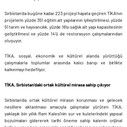
Sırbistan'da bugüne kadar 223 projeyi hayata geçiren TİKA'nın
projelerin yüzde 35’i eğitim alt yapılarının iyileştirilmesi, yüzde
5’i tarım ve hayvancılık, yüzde 16’sı sağlık alt yapı kapasitesinin
geliştirilmesi ve yüzde 14’ü de restorasyon çalışmalarından
oluşuyor.
TİKA, sosyal, ekonomik ve kültürel alanda yürüttüğü
çalışmalarla toplumlar arasında kalıcı barışı ve birlikte
kalkınmayı hedefliyor.
TİKA, Sırbistan'daki ortak kültürel mirasa sahip çıkıyor
Sırbistan'da ortak kültürel mirasın korunması ve gelecek
nesillere aktarılması amacıyla çalışmalar yürüten TİKA,
yaklaşık bin yıllık Ram Kalesi'nin sur ve kulelerindeki yapısal
bozulmaları gidererek tarihi öneme sahip kalenin orijinal