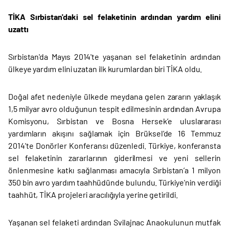
TİKA Sırbistan'daki sel felaketinin ardından yardım elini
uzattı
Sırbistan'da Mayıs 2014'te yaşanan sel felaketinin ardından
ülkeye yardım elini uzatan ilk kurumlardan biri TİKA oldu.
Doğal afet nedeniyle ülkede meydana gelen zararın yaklaşık
1,5 milyar avro olduğunun tespit edilmesinin ardından Avrupa
Komisyonu, Sırbistan ve Bosna Hersek’e uluslararası
yardımların akışını sağlamak için Brüksel’de 16 Temmuz
2014'te Donörler Konferansı düzenledi. Türkiye, konferansta
sel felaketinin zararlarının giderilmesi ve yeni sellerin
önlenmesine katkı sağlanması amacıyla Sırbistan’a 1 milyon
350 bin avro yardım taahhüdünde bulundu. Türkiye'nin verdiği
taahhüt, TİKA projeleri aracılığıyla yerine getirildi.
Yaşanan sel felaketi ardından Svilajnac Anaokulunun mutfak