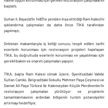
haline uygun korunması için gerekli restorasyon çalışmalarını
başlattı.
Sultan II. Bayezid’in 1483'te yeniden inşa ettirdiği Ram Kalesi'ni
ışıklandırma çalışmaları da daha önce TİKA tarafından
yapılmıştı.
Sırbistan makamlarıyla iş birliği sonucu tespit edilen tarihi
eserlerin korunması için restorasyon projeleri hazırlayan
TİKA, bu doğrultuda eserlerin korunması ve yaşatılması için
gerekli bakım ve onarım çalışmaları yapıyor.
TİKA, başta Ram Kalesi olmak üzere, Syenitsa’daki Valide
Sultan Camisi, Belgrad’daki Sokullu Mehmet Paşa Çeşmesi ve
Damat Ali Paşa Türbesi ile Kalemeydan Küçük Merdivenler'in
restorasyon çalışmaları yürütüyor ve projelerin
tamamlanmasının ardından bölgenin turizm potansiyelini
artırmayı hedefliyor.