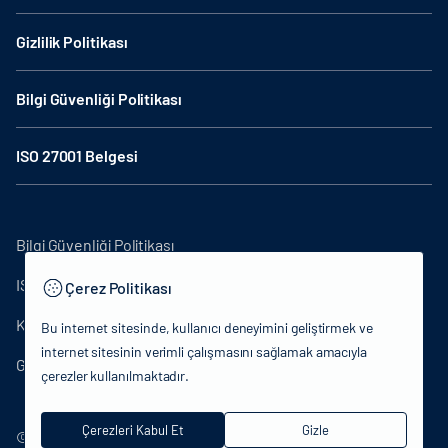
Gizlilik Politikası
Bilgi Güvenliği Politikası
ISO 27001 Belgesi
Bilgi Güvenliği Politikası
ISO27001
Çerez Politikası
KVKK Aydınlatma Metni
Bu internet sitesinde, kullanıcı deneyimini geliştirmek ve
internet sitesinin verimli çalışmasını sağlamak amacıyla
Gizlilik Politikası
çerezler kullanılmaktadır.
Çerezleri Kabul Et
Gizle
© 2024 T.C.Kültür ve Turizm Bakanlığı - Tüm hakları saklıdır.