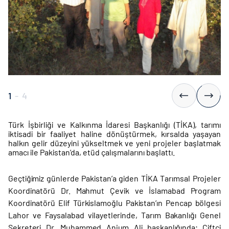
1
-
4
Türk İşbirliği ve Kalkınma İdaresi Başkanlığı (TİKA), tarımı
iktisadi bir faaliyet haline dönüştürmek, kırsalda yaşayan
halkın gelir düzeyini yükseltmek ve yeni projeler başlatmak
amacı ile Pakistan’da, etüd çalışmalarını başlattı.
Geçtiğimiz günlerde Pakistan’a giden TİKA Tarımsal Projeler
Koordinatörü Dr. Mahmut Çevik ve İslamabad Program
Koordinatörü Elif Türkislamoğlu Pakistan’ın Pencap bölgesi
Lahor ve Faysalabad vilayetlerinde, Tarım Bakanlığı Genel
Sekreteri Dr. Muhammed Anjum Ali başkanlığında; Çiftçi