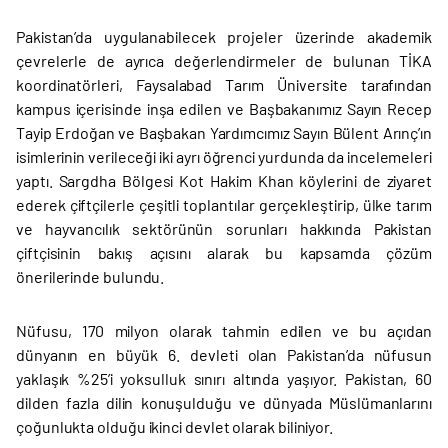
Pakistan’da uygulanabilecek projeler üzerinde akademik
çevrelerle de ayrıca değerlendirmeler de bulunan TİKA
koordinatörleri, Faysalabad Tarım Üniversite tarafından
kampus içerisinde inşa edilen ve Başbakanımız Sayın Recep
Tayip Erdoğan ve Başbakan Yardımcımız Sayın Bülent Arınç’ın
isimlerinin verileceği iki ayrı öğrenci yurdunda da incelemeleri
yaptı. Sargdha Bölgesi Kot Hakim Khan köylerini de ziyaret
ederek çiftçilerle çeşitli toplantılar gerçekleştirip, ülke tarım
ve hayvancılık sektörünün sorunları hakkında Pakistan
çiftçisinin bakış açısını alarak bu kapsamda çözüm
önerilerinde bulundu.
Nüfusu, 170 milyon olarak tahmin edilen ve bu açıdan
dünyanın en büyük 6. devleti olan Pakistan’da nüfusun
yaklaşık %25’i yoksulluk sınırı altında yaşıyor. Pakistan, 60
dilden fazla dilin konuşulduğu ve dünyada Müslümanlarını
çoğunlukta olduğu ikinci devlet olarak biliniyor.