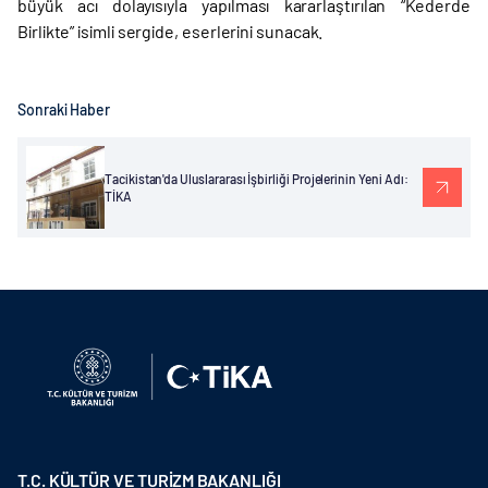
büyük acı dolayısıyla yapılması kararlaştırılan “Kederde
Birlikte” isimli sergide, eserlerini sunacak.
Sonraki Haber
Tacikistan'da Uluslararası İşbirliği Projelerinin Yeni Adı:
TİKA
T.C. KÜLTÜR VE TURİZM BAKANLIĞI