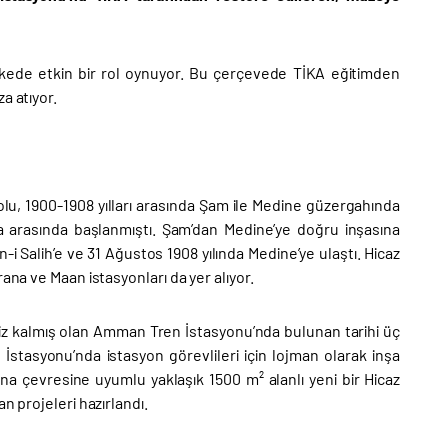
lkede etkin bir rol oynuyor. Bu çerçevede TİKA eğitimden
a atıyor.
lu, 1900-1908 yılları arasında Şam ile Medine güzergahında
r’a arasında başlanmıştı. Şam’dan Medine’ye doğru inşasına
-i Salih’e ve 31 Ağustos 1908 yılında Medine’ye ulaştı. Hicaz
ana ve Maan istasyonları da yer alıyor.
psiz kalmış olan Amman Tren İstasyonu’nda bulunan tarihi üç
stasyonu’nda istasyon görevlileri için lojman olarak inşa
na çevresine uyumlu yaklaşık 1500 m² alanlı yeni bir Hicaz
n projeleri hazırlandı.