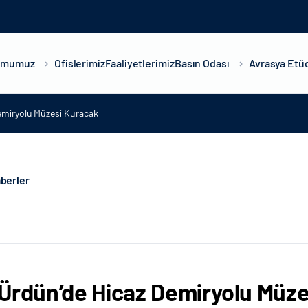
umumuz
Ofislerimiz
Faaliyetlerimiz
Basın Odası
Avrasya Etüd
emiryolu Müzesi Kuracak
berler
Ürdün’de Hicaz Demiryolu Müz