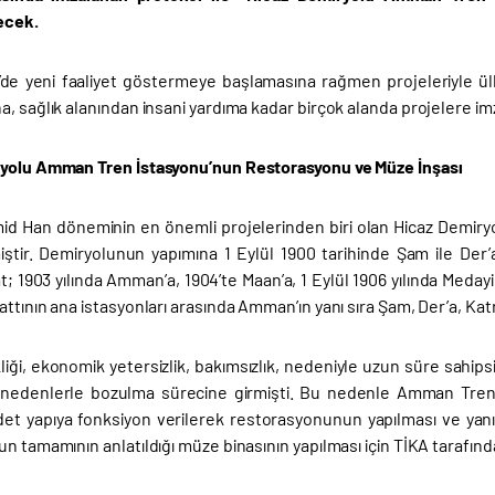
ecek.
de yeni faaliyet göstermeye başlamasına rağmen projeleriyle ü
, sağlık alanından insani yardıma kadar birçok alanda projelere imz
yolu Amman Tren İstasyonu’nun Restorasyonu ve Müze İnşası
mid Han döneminin en önemli projelerinden biri olan Hicaz Demiryo
lmiştir. Demiryolunun yapımına 1 Eylül 1900 tarihinde Şam ile De
; 1903 yılında Amman’a, 1904’te Maan’a, 1 Eylül 1906 yılında Medayin
ttının ana istasyonları arasında Amman’ın yanı sıra Şam, Der’a, Katr
kliği, ekonomik yetersizlik, bakımsızlık, nedeniyle uzun süre sahi
li nedenlerle bozulma sürecine girmişti. Bu nedenle Amman Tren İ
det yapıya fonksiyon verilerek restorasyonunun yapılması ve yanı
n tamamının anlatıldığı müze binasının yapılması için TİKA tarafında