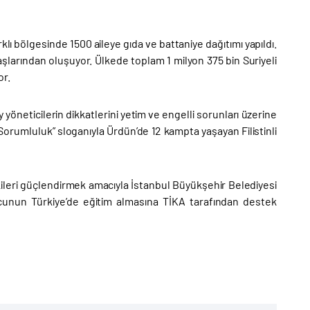
lı bölgesinde 1500 aileye gıda ve battaniye dağıtımı yapıldı.
ndaşlarından oluşuyor. Ülkede toplam 1 milyon 375 bin Suriyeli
or.
neticilerin dikkatlerini yetim ve engelli sorunları üzerine
rumluluk” sloganıyla Ürdün’de 12 kampta yaşayan Filistinli
şkileri güçlendirmek amacıyla İstanbul Büyükşehir Belediyesi
rcunun Türkiye’de eğitim almasına TİKA tarafından destek