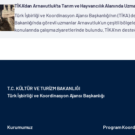
TİKA'dan Arnavutluk'ta Tarım ve Hayvancılık Alanında Uzm
Türk İşbirliği ve Koordinasyon Ajansı Başkanlığı’nın (TİKA) de
Bakanlığı’nda görevli uzmanlar Arnavutluk’un çeşitli bölge
konularında çalışma ziyaretlerinde bulundu. TİKA’nın desteğ
T.C. KÜLTÜR VE TURİZM BAKANLIĞI
Türk İşbirliği ve Koordinasyon Ajansı Başkanlığı
Kurumumuz
Program Koordi