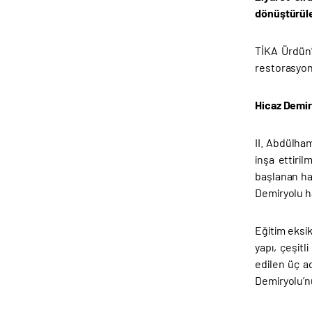
dönüştürül
TİKA Ürdün’
restorasyona
Hicaz Demir
II. Abdülha
inşa ettiri
başlanan hat
Demiryolu ha
Eğitim eksi
yapı, çeşit
edilen üç a
Demiryolu’nu