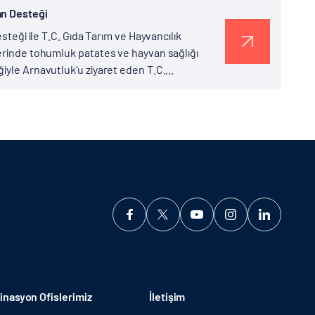
an Desteği
steği ile T.C. Gıda Tarım ve Hayvancılık
lerinde tohumluk patates ve hayvan sağlığı
iyle Arnavutluk’u ziyaret eden T.C....
nasyon Ofislerimiz
İletişim