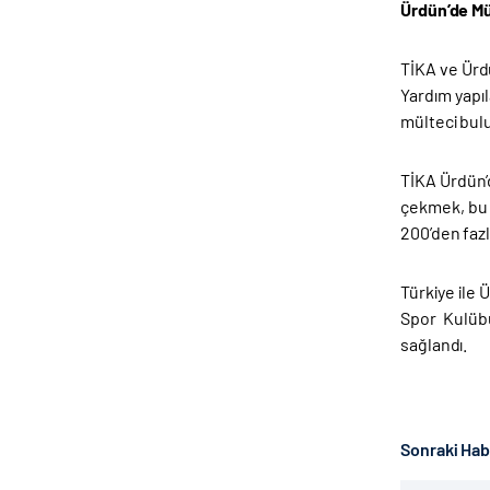
Ürdün’de Mü
TİKA ve Ürdü
Yardım yapıl
mülteci bulu
TİKA Ürdün’
çekmek, bu 
200’den fazl
Türkiye ile 
Spor Kulübü
sağlandı.
Sonraki Ha