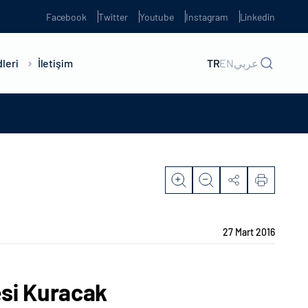
Facebook
Twitter
Youtube
Instagram
Linkedin
leri
İletişim
TR
EN
عربي
27 Mart 2016
esi Kuracak