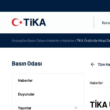
Kur
»
»
»
»
Anasayfa
Basın Odası
Haberler
Haberler
TİKA Ürdün’de Hicaz D
Basın Odası
Tüm Ha
Haberler
Haberler
Duyurular
TİKA 
Yayınlar