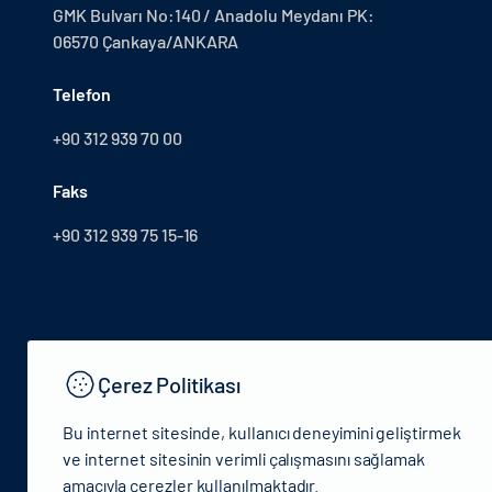
GMK Bulvarı No:140 / Anadolu Meydanı PK:
06570 Çankaya/ANKARA
Telefon
+90 312 939 70 00
Faks
+90 312 939 75 15-16
Çerez Politikası
Bu internet sitesinde, kullanıcı deneyimini geliştirmek
ve internet sitesinin verimli çalışmasını sağlamak
amacıyla çerezler kullanılmaktadır.