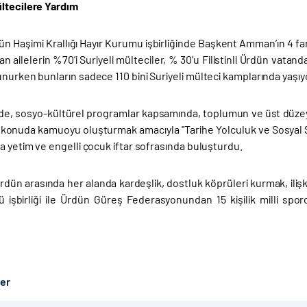
ltecilere Yardım
n Haşimi Krallığı Hayır Kurumu işbirliğinde Başkent Amman’ın 4 fark
an ailelerin %70’i Suriyeli mülteciler, % 30’u Filistinli Ürdün vata
nurken bunların sadece 110 bini Suriyeli mülteci kamplarında yaşıy
de, sosyo-kültürel programlar kapsamında, toplumun ve üst düzey yö
konuda kamuoyu oluşturmak amacıyla ''Tarihe Yolculuk ve Sosyal So
a yetim ve engelli çocuk iftar sofrasında buluşturdu.
Ürdün arasında her alanda kardeşlik, dostluk köprüleri kurmak, ili
 işbirliği ile Ürdün Güreş Federasyonundan 15 kişilik milli spo
ber