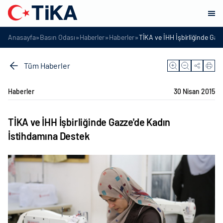
»
»
»
»
Anasayfa
Basın Odası
Haberler
Haberler
TİKA ve İHH İşbirliğinde Gaz
Tüm Haberler
Haberler
30 Nisan 2015
TİKA ve İHH İşbirliğinde Gazze'de Kadın
İstihdamına Destek