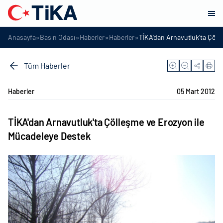
»
»
»
»
Anasayfa
Basın Odası
Haberler
Haberler
TİKA'dan Arnavutluk'ta Çöll
Tüm Haberler
Haberler
05 Mart 2012
TİKA'dan Arnavutluk'ta Çölleşme ve Erozyon ile
Mücadeleye Destek