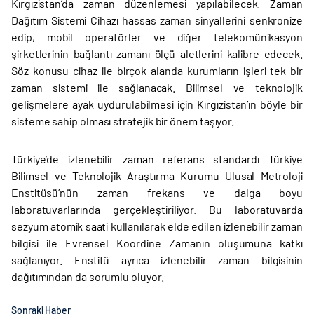
Kırgızistan’da zaman düzenlemesi yapılabilecek. Zaman
Dağıtım Sistemi Cihazı hassas zaman sinyallerini senkronize
edip, mobil operatörler ve diğer telekomünikasyon
şirketlerinin bağlantı zamanı ölçü aletlerini kalibre edecek.
Söz konusu cihaz ile birçok alanda kurumların işleri tek bir
zaman sistemi ile sağlanacak. Bilimsel ve teknolojik
gelişmelere ayak uydurulabilmesi için Kırgızistan’ın böyle bir
sisteme sahip olması stratejik bir önem taşıyor.
Türkiye’de izlenebilir zaman referans standardı Türkiye
Bilimsel ve Teknolojik Araştırma Kurumu Ulusal Metroloji
Enstitüsü’nün zaman frekans ve dalga boyu
laboratuvarlarında gerçekleştiriliyor. Bu laboratuvarda
sezyum atomik saati kullanılarak elde edilen izlenebilir zaman
bilgisi ile Evrensel Koordine Zamanın oluşumuna katkı
sağlanıyor. Enstitü ayrıca izlenebilir zaman bilgisinin
dağıtımından da sorumlu oluyor.
Sonraki Haber