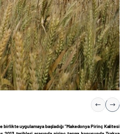
le birlikte uygulamaya başladığı “Makedonya Pirinç Kalitesi
ıs 2013 tarihleri arasında pirinç tarımı konusunda Trakya