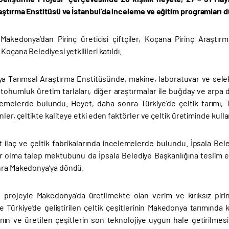
aştırma Enstitüsü ve İstanbul’da inceleme ve eğitim programları 
 Makedonya’dan Pirinç üreticisi çiftçiler, Koçana Pirinç Araşt
Koçana Belediyesi yetkilileri katıldı.
ya Tarımsal Araştırma Enstitüsünde, makine, laboratuvar ve sele
ohumluk üretim tarlaları, diğer araştırmalar ile buğday ve arpa
lemelerde bulundu. Heyet, daha sonra Türkiye’de çeltik tarımı, Tür
nler, çeltikte kaliteye etki eden faktörler ve çeltik üretiminde kull
t ilaç ve çeltik fabrikalarında incelemelerde bulundu. İpsala Be
r olma talep mektubunu da İpsala Belediye Başkanlığına teslim eden
nra Makedonya’ya döndü.
projeyle Makedonya’da üretilmekte olan verim ve kırıksız pirinç 
e Türkiye’de geliştirilen çeltik çeşitlerinin Makedonya tarımında
ının ve üretilen çeşitlerin son teknolojiye uygun hale getirilmesin