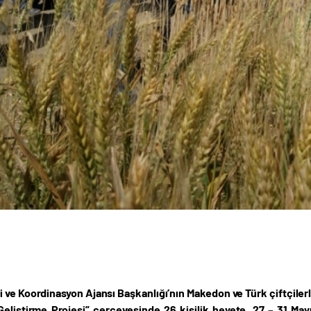
ği ve Koordinasyon Ajansı Başkanlığı’nın Makedon ve Türk çiftçiler
Geliştirme Projesi” çerçevesinde 26 kişilik heyete, 27 – 31 May