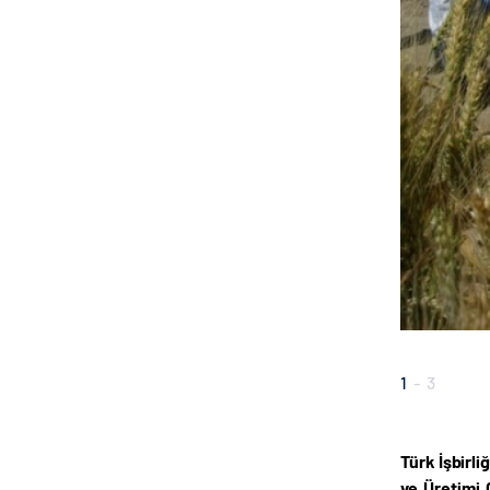
1
-
3
Türk İşbirli
ve Üretimi 