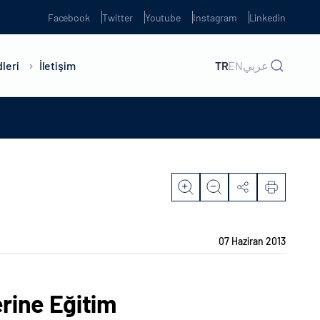
Facebook
Twitter
Youtube
Instagram
Linkedin
leri
İletişim
TR
EN
عربي
07 Haziran 2013
erine Eğitim