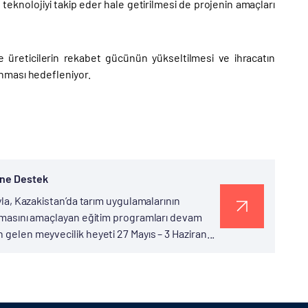
eknolojiyi takip eder hale getirilmesi de projenin amaçları
le üreticilerin rekabet gücünün yükseltilmesi ve ihracatın
ğlanması hedefleniyor.
ine Destek
ıyla, Kazakistan’da tarım uygulamalarının
rılmasını amaçlayan eğitim programları devam
 gelen meyvecilik heyeti 27 Mayıs – 3 Haziran...