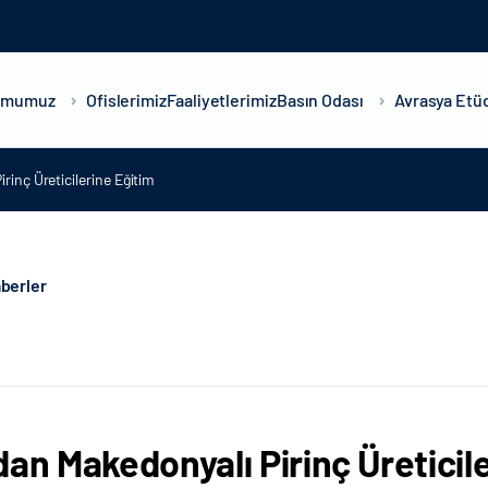
umumuz
Ofislerimiz
Faaliyetlerimiz
Basın Odası
Avrasya Etüd
rinç Üreticilerine Eğitim
berler
dan Makedonyalı Pirinç Üreticil