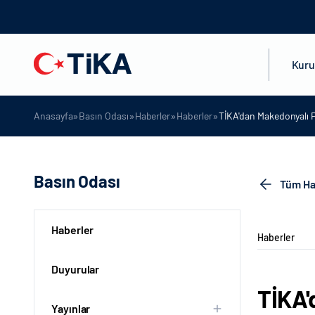
Kur
»
»
»
»
Anasayfa
Basın Odası
Haberler
Haberler
TİKA'dan Makedonyalı Pi
Basın Odası
Tüm Ha
Haberler
Haberler
Duyurular
TİKA'
Yayınlar