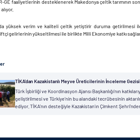
-GE faaliyetlerinin desteklenerek Makedonya çeltik tarımının son t
alıyor.
a yüksek verim ve kaliteli çeltik yetiştirir duruma getirilmesi i
çiftçi gelirlerinin yükseltilmesi ile birlikte Milli Ekonomiye katkı sa
ber
TİKA'dan Kazakistanlı Meyve Üreticilerinin İnceleme Gezis
Türk İşbirliği ve Koordinasyon Ajansı Başkanlığı’nın katkılar
geliştirilmesi ve Türkiye’nin bu alandaki tecrübesinin akta
ediyor. TİKA’nın desteğiyle Kazakistan’ın Çimkent Şehri’nden