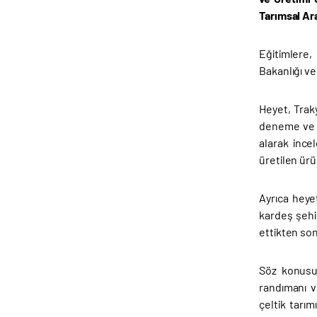
Tarımsal Ar
Eğitimlere,
Bakanlığı ve 
Heyet, Trak
deneme ve t
alarak ince
üretilen ürü
Ayrıca heye
kardeş şehi
ettikten so
Söz konusu 
randımanı v
çeltik tarım