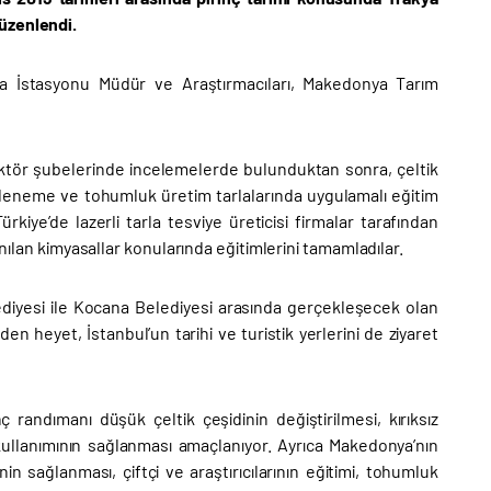
düzenlendi.
ırma İstasyonu Müdür ve Araştırmacıları, Makedonya Tarım
ktör şubelerinde incelemelerde bulunduktan sonra, çeltik
 deneme ve tohumluk üretim tarlalarında uygulamalı eğitim
kiye’de lazerli tarla tesviye üreticisi firmalar tarafından
anılan kimyasallar konularında eğitimlerini tamamladılar.
lediyesi ile Kocana Belediyesi arasında gerçekleşecek olan
 heyet, İstanbul’un tarihi ve turistik yerlerini de ziyaret
randımanı düşük çeltik çeşidinin değiştirilmesi, kırıksız
 kullanımının sağlanması amaçlanıyor. Ayrıca Makedonya’nın
in sağlanması, çiftçi ve araştırıcılarının eğitimi, tohumluk