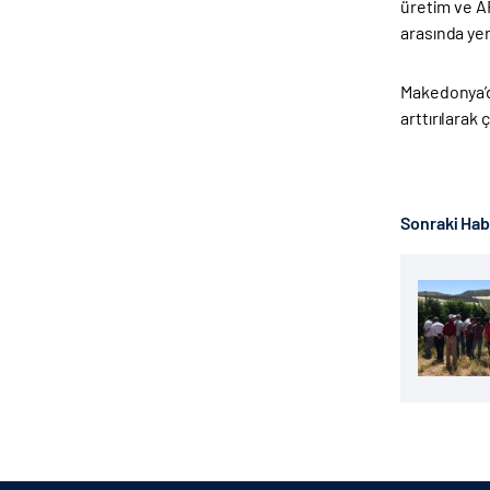
üretim ve AR
arasında yer 
Makedonya’d
arttırılarak 
Sonraki Ha