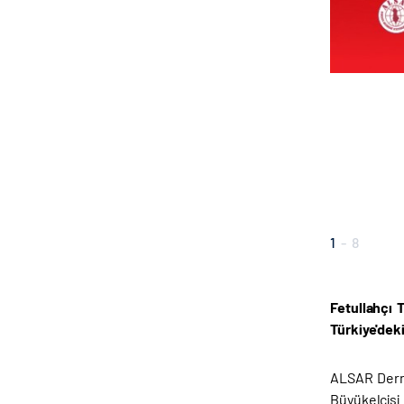
1
-
8
Fetullahçı 
Türkiye'dek
ALSAR Derne
Büyükelçisi