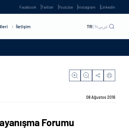
Facebook
Twitter
Youtube
Instagram
Linkedin
leri
İletişim
TR
EN
عربي
08 Ağustos 2016
 Dayanışma Forumu