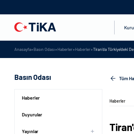
Kur
»
»
»
»
Anasayfa
Basın Odası
Haberler
Haberler
Tiran'da Türkiye'deki 
Basın Odası
Tüm Ha
Haberler
Haberler
Duyurular
Tiran
Yayınlar