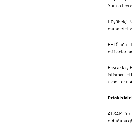
Yunus Emre T
Büyükelçi B
muhalefet v
FETÖ'nün da
militanların
Bayraktar, F
istismar e
uzantıların 
Ortak bildi
ALSAR Derne
olduğunu gö