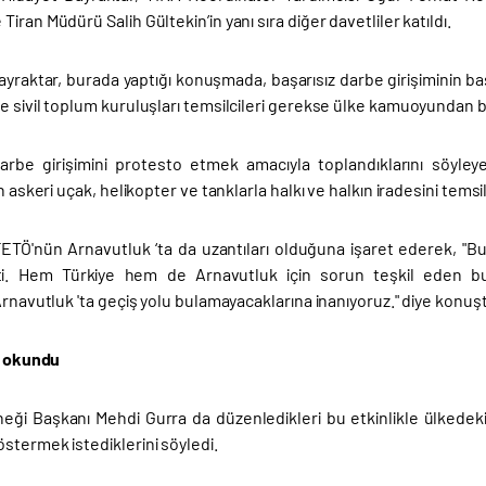
iran Müdürü Salih Gültekin’in yanı sıra diğer davetliler katıldı.
ayraktar, burada yaptığı konuşmada, başarısız darbe girişiminin b
e sivil toplum kuruluşları temsilcileri gerekse ülke kamuoyundan 
rbe girişimini protesto etmek amacıyla toplandıklarını söyley
ın askeri uçak, helikopter ve tanklarla halkı ve halkın iradesini tem
ETÖ'nün Arnavutluk ‘ta da uzantıları olduğuna işaret ederek, "Bu ins
tti. Hem Türkiye hem de Arnavutluk için sorun teşkil eden bu
Arnavutluk 'ta geçiş yolu bulamayacaklarına inanıyoruz." diye konuş
ri okundu
ği Başkanı Mehdi Gurra da düzenledikleri bu etkinlikle ülkedeki s
stermek istediklerini söyledi.