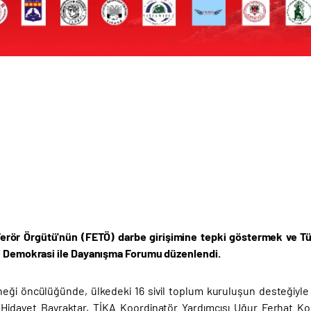
Terör Örgütü'nün (FETÖ) darbe girişimine tepki göstermek ve Tü
i Demokrasi ile Dayanışma Forumu düzenlendi.
ği öncülüğünde, ülkedeki 16 sivil toplum kuruluşun desteğiyle T
 Hidayet Bayraktar, TİKA Koordinatör Yardımcısı Uğur Ferhat Ko