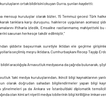
 kuruluşların ortak bildirisini okuyan Gurra, şunları kaydetti:
uma mensup kuruluşlar olarak bizler, 15 Temmuz gecesi Türk halkını
ıkarak tanklara karşı duruşunu, hainlerce uygulanan acımasız şid
alarını iftiharla izledik. Emsaline rastlanmamış mahiyetteki b
rini savunan herkesçe takdir edilmiştir."
ndan şiddete başvurmak suretiyle iktidarı ele geçirme girişimler
yollarla seçilmiş meşru iktidara, Cumhurbaşkanı Recep Tayyip Erdoğ
 bildiri aracılığıyla Arnavutluk medyasına da çağrıda bulunarak, şöy
avutluk 'taki medya kuruluşlarından, ikincil bilgi kaynaklarının 
gun olarak doğrudan sahadan bilgilendirmeler yapan bilgi kaynakl
a yönelmeleri ya da Ankara ve İstanbul'daki diplomatik temsilci
ğında olan kimi art niyetli medya lobilerinin bilgi kirliliğine imkan ve