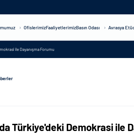
umumuz
Ofislerimiz
Faaliyetlerimiz
Basın Odası
Avrasya Etüd
Demokrasi ile Dayanışma Forumu
berler
'da Türkiye'deki Demokrasi ile