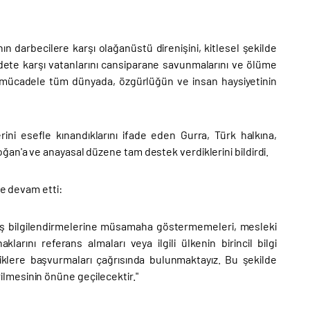
n darbecilere karşı olağanüstü direnişini, kitlesel şekilde
dete karşı vatanlarını cansiparane savunmalarını ve ölüme
u mücadele tüm dünyada, özgürlüğün ve insan haysiyetinin
ini esefle kınandıklarını ifade eden Gurra, Türk halkına,
an'a ve anayasal düzene tam destek verdiklerini bildirdi.
le devam etti:
yanlış bilgilendirmelerine müsamaha göstermemeleri, mesleki
arını referans almaları veya ilgili ülkenin birincil bilgi
liklere başvurmaları çağrısında bulunmaktayız. Bu şekilde
rilmesinin önüne geçilecektir." ​