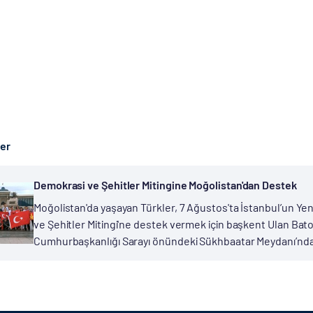
ber
Demokrasi ve Şehitler Mitingine Moğolistan'dan Destek
Moğolistan'da yaşayan Türkler, 7 Ağustos'ta İstanbul’un Ye
ve Şehitler Mitingi'ne destek vermek için başkent Ulan Bato
Cumhurbaşkanlığı Sarayı önündeki Sükhbaatar Meydanı’nda 