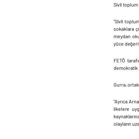
Sivil toplum
"Sivil topl
sokaklara ç
meydan okum
yüce değerle
FETÖ tarafı
demokratik 
Gurra, ortak
"Ayrıca Arn
ilkelere uy
kaynakların
olayların uza