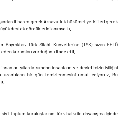
aşından itibaren gerek Arnavutluk hükümet yetkilileri gerek
büyük destek gördüklerini anımsattı.
en Bayraktar, Türk Silahlı Kuvvetlerine (TSK) sızan FETÖ
sil eden kurumları vurduğunu ifade etti.
anlar, yıllardır sıradan insanların ve devletimizin iyiliğini
 uzantıların bir gün temizlenmesini umut ediyoruz. Bu
tu.
ivil toplum kuruluşlarının Türk halkı ile dayanışma içinde