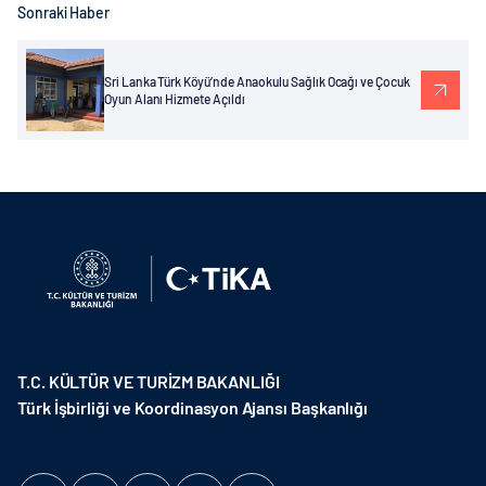
Sonraki Haber
Sri Lanka Türk Köyü’nde Anaokulu Sağlık Ocağı ve Çocuk
Oyun Alanı Hizmete Açıldı
T.C. KÜLTÜR VE TURİZM BAKANLIĞI
Türk İşbirliği ve Koordinasyon Ajansı Başkanlığı