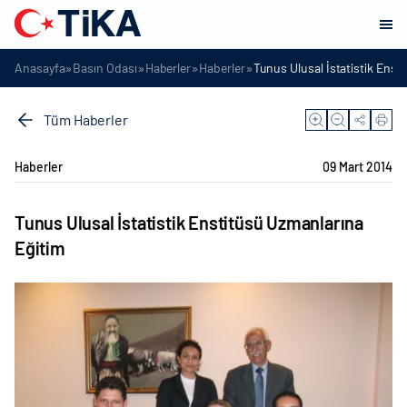
»
»
»
»
Anasayfa
Basın Odası
Haberler
Haberler
Tunus Ulusal İstatistik Enst
Tüm Haberler
Haberler
09 Mart 2014
Tunus Ulusal İstatistik Enstitüsü Uzmanlarına
Eğitim