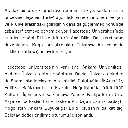
Aradaki binlerce kilometreye rağmen Türkiye, kökleri asırlar
öncesine dayanan Türk-Moğol ilişkilerine özel önem veriyor
ve iki ülke arasındaki işbirliğinin daha da güçlenmesi yönünde
çaba sarf etmeye devam ediyor. Hacettepe Üniversitesi’nde
kurulan Moğol Dili ve Kültürü Ana Bilim Dalı tarafından
düzenlenen Moğol Araştırmaları Çalıştayı, bu anlamda
ilişkilere katkı sağlamayı hedefliyor.
Hacettepe Üniversitesi’nin yanı sıra, Ankara Üniversitesi,
Akdeniz Üniversitesi ve Moğolistan Devlet Üniversitesi’nden
de önemli akademisyenlerin katıldığı Çalıştay’da TİKA’nın “Dış
Politika Bağlamında Türkiye’nin Moğolistan’da Yürüttüğü
Kültürel İşbirliği ve Kalkınmaya Yönelik Faaliyetleri”ni Orta
Asya ve Kafkaslar Daire Başkanı Ali Özgün Öztürk paylaştı.
Moğolistan Ankara Büyükelçisi Bold Ravdan’ın da katıldığı
Çalıştay, değerlendirme oturumu ile sonlandı.