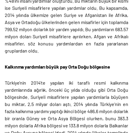
%48’ini insani yardımlar oluşturdu. Bu miktarın büyük bir kısmı
ise Suriyeli misafirlere yapılan yardımlar oldu. Bu kapsamda,
2014 yılında ülkemize gelen Suriye ve Afganistan ile Afrika,
Asya ve Ortadoğu ülkelerinden gelen misafirler için toplamda
799,52 milyon dolarlık bir yardım yapıldı. Bu yardımların 683,57
milyon doları Suriyeli misafirlere ayrılırken, Afgan ve Afrikalı
misafirler, söz konusu yardımlardan en fazla yararlanan
gruplardan oldu.
Kalkınma yardımları büyük pay Orta Doğu bölgesine
Türkiye’nin 2014’te yapılan iki taraflı resmi kalkınma
yardımlarında ağırlık, önceki üç yılda olduğu gibi Orta Doğu
bölgesinde. Suriyeli misafirlere yapılan yardımlarla büyüyen
bu miktar, 2,5 milyar doları aştı. 2014 yılında Türkiye’nin en
fazla kalkınma yardımı yaptığı ikinci bölge 486,6 milyon dolarlık
bir oranla Güney ve Orta Asya Bölgesi olurken, bunu 383,3
milyon dolarla Afrika bölgesi ve 133,8 milyon dolarla Balkanlar
ve Doğu Avrupa bölgesi izledi. 2014 yılında ülkeler temelinde