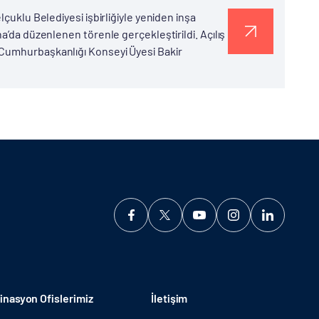
çuklu Belediyesi işbirliğiyle yeniden inşa
a’da düzenlenen törenle gerçekleştirildi. Açılış
 Cumhurbaşkanlığı Konseyi Üyesi Bakir
nasyon Ofislerimiz
İletişim