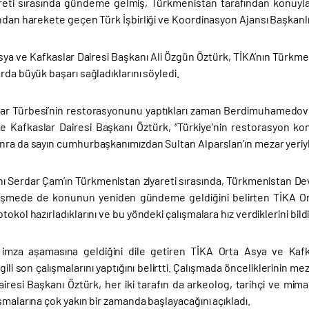
areti sırasında gündeme gelmiş, Türkmenistan tarafından konuyla i
ndan harekete geçen Türk İşbirliği ve Koordinasyon Ajansı Başkanlığ
ya ve Kafkaslar Dairesi Başkanı Ali Özgün Öztürk, TİKA’nın Türkmen
rda büyük başarı sağladıklarını söyledi.
ar Türbesi’nin restorasyonunu yaptıkları zaman Berdimuhamedov
e Kafkaslar Dairesi Başkanı Öztürk, “Türkiye’nin restorasyon k
ra da sayın cumhurbaşkanımızdan Sultan Alparslan’ın mezar yeriyle i
ı Serdar Çam’ın Türkmenistan ziyareti sırasında, Türkmenistan Dev
üşmede de konunun yeniden gündeme geldiğini belirten TİKA Or
tokol hazırladıklarını ve bu yöndeki çalışmalara hız verdiklerini bildi
imza aşamasına geldiğini dile getiren TİKA Orta Asya ve Kafk
lgili son çalışmalarını yaptığını belirtti. Çalışmada önceliklerinin
iresi Başkanı Öztürk, her iki tarafın da arkeolog, tarihçi ve mima
şmalarına çok yakın bir zamanda başlayacağını açıkladı.