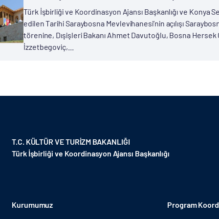
Türk İşbirliği ve Koordinasyon Ajansı Başkanlığı ve Konya Sel
edilen Tarihi Saraybosna Mevlevihanesi’nin açılışı Saraybosn
törenine, Dışişleri Bakanı Ahmet Davutoğlu, Bosna Hersek
İzzetbegoviç,...
T.C. KÜLTÜR VE TURİZM BAKANLIĞI
Türk İşbirliği ve Koordinasyon Ajansı Başkanlığı
Kurumumuz
Program Koordi