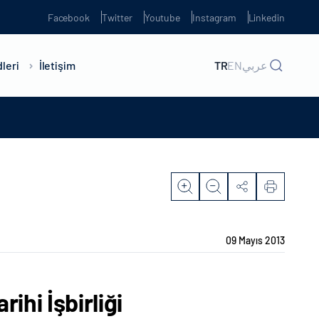
Facebook
Twitter
Youtube
Instagram
Linkedin
leri
İletişim
TR
EN
عربي
09 Mayıs 2013
ihi İşbirliği