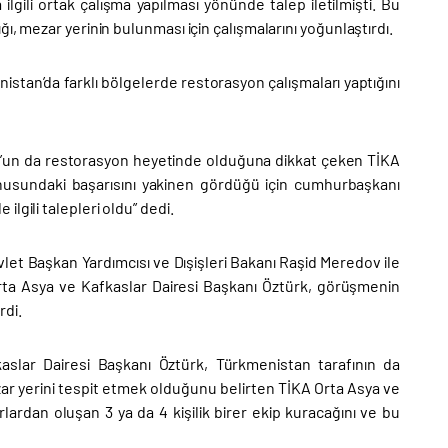
lgili ortak çalışma yapılması yönünde talep iletilmişti. Bu
ı, mezar yerinin bulunması için çalışmalarını yoğunlaştırdı.
istan’da farklı bölgelerde restorasyon çalışmaları yaptığını
’un da restorasyon heyetinde olduğuna dikkat çeken TİKA
onusundaki başarısını yakinen gördüğü için cumhurbaşkanı
lgili talepleri oldu” dedi.
let Başkan Yardımcısı ve Dışişleri Bakanı Raşid Meredov ile
ta Asya ve Kafkaslar Dairesi Başkanı Öztürk, görüşmenin
rdi.
aslar Dairesi Başkanı Öztürk, Türkmenistan tarafının da
 mezar yerini tespit etmek olduğunu belirten TİKA Orta Asya ve
rlardan oluşan 3 ya da 4 kişilik birer ekip kuracağını ve bu