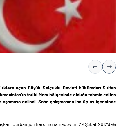
ı Türklere açan Büyük Selçuklu Devleti hükümdarı Sultan
Türkmenistan’ın tarihi Merv bölgesinde olduğu tahmin edilen
n aşamaya gelindi. Saha çalışmasına ise üç ay içerisinde
Başkanı Gurbanguli Berdimuhamedov’un 29 Şubat 2012’deki