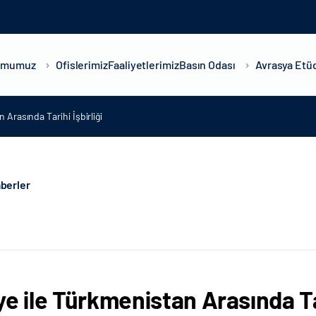
umumuz
Ofislerimiz
Faaliyetlerimiz
Basın Odası
Avrasya Etüd
 Arasında Tarihi İşbirliği
berler
ye ile Türkmenistan Arasında Tar