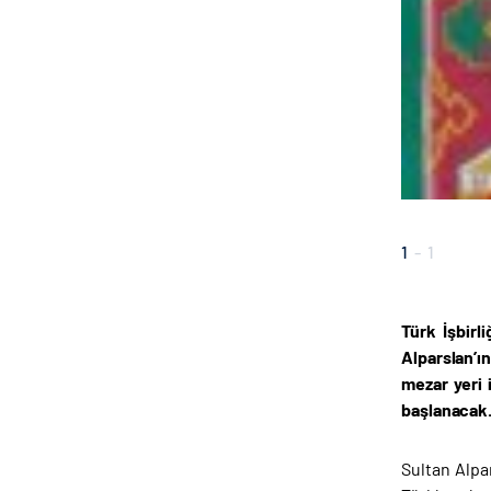
1
-
1
Türk İşbirl
Alparslan’ı
mezar yeri 
başlanacak
Sultan Alpa