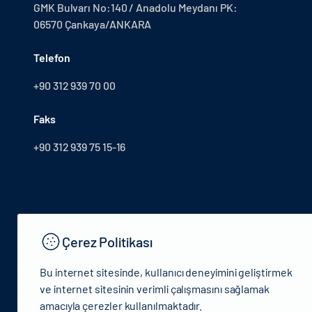
GMK Bulvarı No:140 / Anadolu Meydanı PK:
06570 Çankaya/ANKARA
Telefon
+90 312 939 70 00
Faks
+90 312 939 75 15-16
Çerez Politikası
Bu internet sitesinde, kullanıcı deneyimini geliştirmek
ve internet sitesinin verimli çalışmasını sağlamak
amacıyla çerezler kullanılmaktadır.