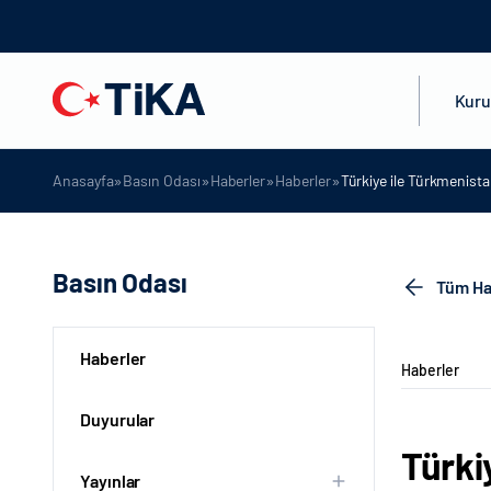
Kur
»
»
»
»
Anasayfa
Basın Odası
Haberler
Haberler
Türkiye ile Türkmenistan
Basın Odası
Tüm Ha
Haberler
Haberler
Duyurular
Türki
Yayınlar