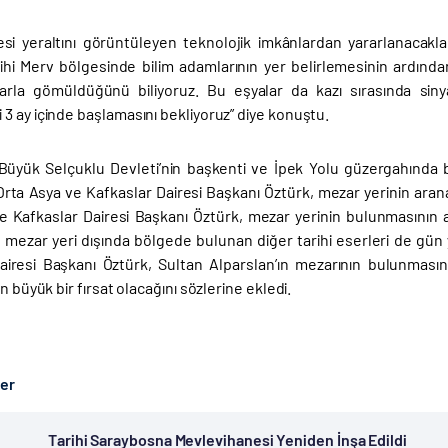
esi yeraltını görüntüleyen teknolojik imkânlardan yararlanacakla
rihi Merv bölgesinde bilim adamlarının yer belirlemesinin ardında
arla gömüldüğünü biliyoruz. Bu eşyalar da kazı sırasında sinya
3 ay içinde başlamasını bekliyoruz” diye konuştu.
 Büyük Selçuklu Devleti’nin başkenti ve İpek Yolu güzergahında b
rta Asya ve Kafkaslar Dairesi Başkanı Öztürk, mezar yerinin aranac
e Kafkaslar Dairesi Başkanı Öztürk, mezar yerinin bulunmasının a
i, mezar yeri dışında bölgede bulunan diğer tarihi eserleri de gün
airesi Başkanı Öztürk, Sultan Alparslan’ın mezarının bulunmasını
in büyük bir fırsat olacağını sözlerine ekledi.
ber
Tarihi Saraybosna Mevlevihanesi Yeniden İnşa Edildi