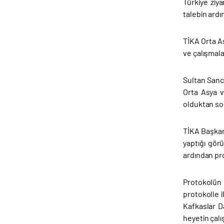
Türkiye ziy
talebin ardı
TİKA Orta As
ve çalışmala
Sultan Sanc
Orta Asya v
olduktan son
TİKA Başkan
yaptığı gör
ardından pro
Protokolün 
protokolle i
Kafkaslar Da
heyetin çalı