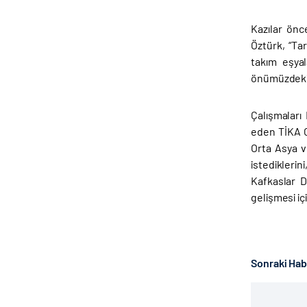
Kazılar önc
Öztürk, “Ta
takım eşyal
önümüzdeki 
Çalışmaları
eden TİKA O
Orta Asya v
istediklerin
Kafkaslar D
gelişmesi iç
Sonraki Ha