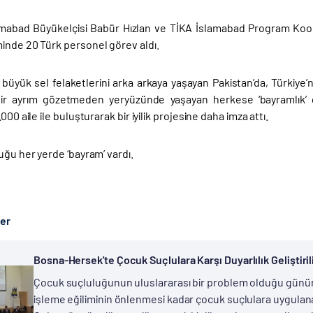
amabad Büyükelçisi Babür Hızlan ve TİKA İslamabad Program Koord
inde 20 Türk personel görev aldı.
 büyük sel felaketlerini arka arkaya yaşayan Pakistan’da, Türkiye’n
çbir ayrım gözetmeden yeryüzünde yaşayan herkese ‘bayramlık’
000 aile ile buluşturarak bir iyilik projesine daha imza attı.
uğu her yerde ‘bayram’ vardı.
ber
Bosna-Hersek'te Çocuk Suçlulara Karşı Duyarlılık Geliştiril
Çocuk suçluluğunun uluslararası bir problem olduğu günüm
işleme eğiliminin önlenmesi kadar çocuk suçlulara uygulan