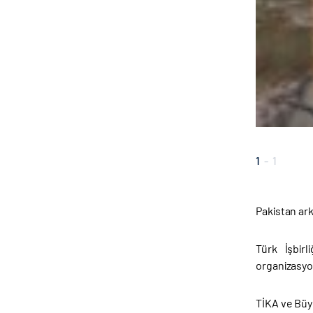
1
-
1
Pakistan ark
Türk İşbir
organizasyon
TİKA ve Büyü