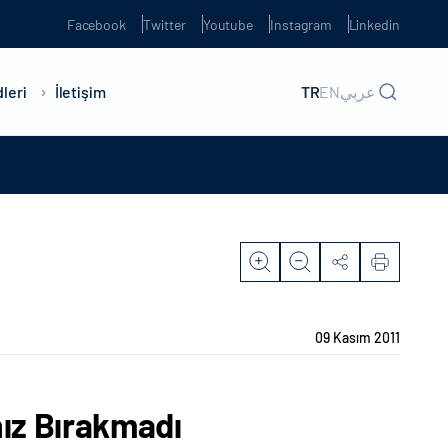
Facebook
Twitter
Youtube
Instagram
Linkedin
leri
İletişim
TR
EN
عربي
09 Kasım 2011
nız Bırakmadı