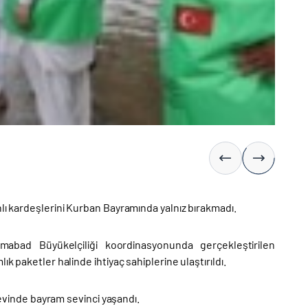
nlı kardeşlerini Kurban Bayramında yalnız bırakmadı.
amabad Büyükelçiliği koordinasyonunda gerçekleştirilen
k paketler halinde ihtiyaç sahiplerine ulaştırıldı.
n evinde bayram sevinci yaşandı.