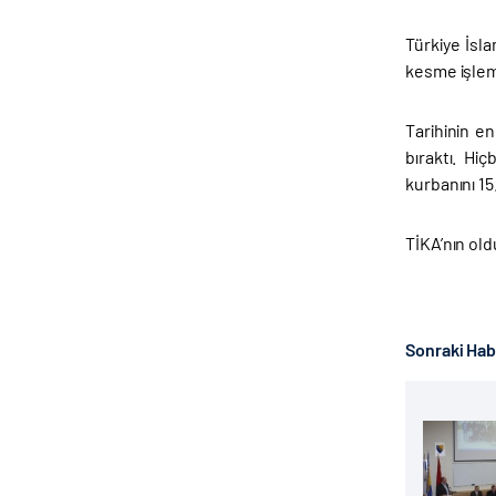
Türkiye İsl
kesme işlem
Tarihinin en
bıraktı. Hi
kurbanını 15.
TİKA’nın old
Sonraki Ha