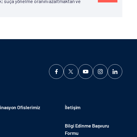
ek; suça yönelme oranını azaltmaktan ve
nasyon Ofislerimiz
İletişim
Bilgi Edinme Başvuru
Formu