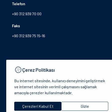
Telefon
+90 312 939 70 00
Faks
+90 312 939 75 15-16
Çerez Politikası
Bu internet sitesinde, kullanıcı deneyimini geliştirmek
ve internet sitesinin verimli çalışmasını sağlamak
amacıyla çerezler kullanılmaktadır.
© 2024 T.C.Kültür ve Turizm Bakanlığı - Tüm hakları saklıdır
Çerezleri Kabul Et
Gizle