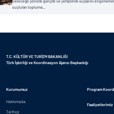
Geleceğe yönelik gençlik ve yetişkinlik suçlarını engellem
suçluları topluma...
T.C. KÜLTÜR VE TURİZM BAKANLIĞI
Türk İşbirliği ve Koordinasyon Ajansı Başkanlığı
Kurumumuz
Program Koordi
Hakkımızda
Faaliyetlerimiz
Tarihçe