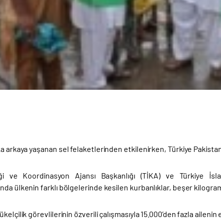
a arkaya yaşanan sel felaketlerinden etkilenirken, Türkiye Pakista
liği ve Koordinasyon Ajansı Başkanlığı (TİKA) ve Türkiye İsl
da ülkenin farklı bölgelerinde kesilen kurbanlıklar, beşer kilogramlı
kelçilik görevlilerinin özverili çalışmasıyla 15.000’den fazla aileni