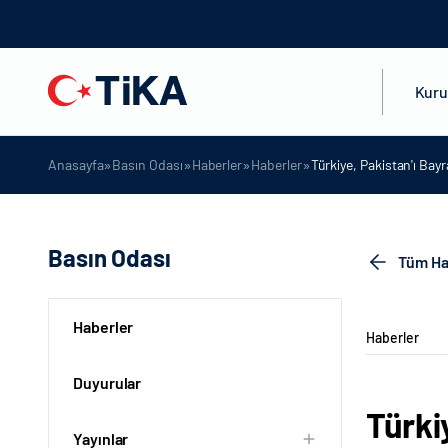
Kur
»
»
»
»
Anasayfa
Basın Odası
Haberler
Haberler
Türkiye, Pakistan'ı Ba
Basın Odası
Tüm Ha
Haberler
Haberler
Duyurular
Türki
Yayınlar