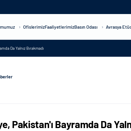
umumuz
Ofislerimiz
Faaliyetlerimiz
Basın Odası
Avrasya Etüd
yramda Da Yalnız Bırakmadı
berler
ye, Pakistan'ı Bayramda Da Yal