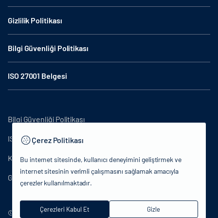
Gizlilik Politikası
Bilgi Güvenliği Politikası
ISO 27001 Belgesi
Bilgi Güvenliği Politikası
ISO27001
Çerez Politikası
KVKK Aydınlatma Metni
Bu internet sitesinde, kullanıcı deneyimini geliştirmek ve
internet sitesinin verimli çalışmasını sağlamak amacıyla
Gizlilik Politikası
çerezler kullanılmaktadır.
Çerezleri Kabul Et
Gizle
© 2024 T.C.Kültür ve Turizm Bakanlığı - Tüm hakları saklıdır.