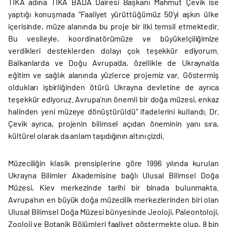
TİKA adına TİKA BADA Dairesi Başkanı Mahmut Çevik ise
yaptığı konuşmada “Faaliyet yürüttüğümüz 50’yi aşkın ülke
içerisinde, müze alanında bu proje bir ilki temsil etmektedir.
Bu vesileyle, koordinatörümüze ve büyükelçiliğimize
verdikleri desteklerden dolayı çok teşekkür ediyorum.
Balkanlarda ve Doğu Avrupa’da, özellikle de Ukrayna’da
eğitim ve sağlık alanında yüzlerce projemiz var. Göstermiş
oldukları işbirliğinden ötürü Ukrayna devletine de ayrıca
teşekkür ediyoruz. Avrupa’nın önemli bir doğa müzesi, enkaz
halinden yeni müzeye dönüştürüldü” ifadelerini kullandı. Dr.
Çevik ayrıca, projenin bilimsel açıdan öneminin yanı sıra,
kültürel olarak da anlam taşıdığının altını çizdi.
Müzeciliğin klasik prensiplerine göre 1996 yılında kurulan
Ukrayna Bilimler Akademisine bağlı Ulusal Bilimsel Doğa
Müzesi, Kiev merkezinde tarihi bir binada bulunmakta.
Avrupa’nın en büyük doğa müzecilik merkezlerinden biri olan
Ulusal Bilimsel Doğa Müzesi bünyesinde Jeoloji, Paleontoloji,
Zooloji ve Botanik Bölümleri faaliyet göstermekte olup, 8 bin