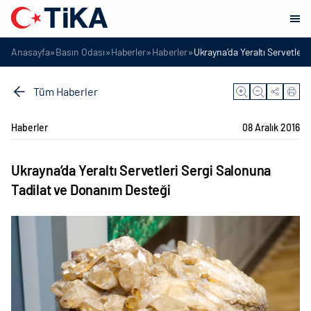
»
»
»
»
Anasayfa
Basın Odası
Haberler
Haberler
Ukrayna’da Yeraltı Servetler
Tüm Haberler
Haberler
08 Aralık 2016
Ukrayna’da Yeraltı Servetleri Sergi Salonuna
Tadilat ve Donanım Desteği