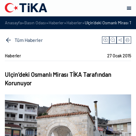
»
»
»
»
Anasayfa
Basın Odası
Haberler
Haberler
Ulçin’deki Osmanlı Mirası T
Tüm Haberler
Haberler
27 Ocak 2015
Ulçin’deki Osmanlı Mirası TİKA Tarafından
Korunuyor