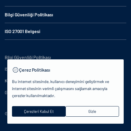
Bilgi Güvenliği Politikası
ISO 27001 Belgesi
Bilgi Güvenliği Politikası
ISO27001
Çerez Politikası
KVKK Aydınlatma Metni
Bu internet sitesinde, kullanıcı deneyimini geliştirmek ve
internet sitesinin verimli çalışmasını sağlamak amacıyla
Gizlilik Politikası
çerezler kullanılmaktadır.
Çerezleri Kabul Et
Gizle
© 2024 T.C.Kültür ve Turizm Bakanlığı - Tüm hakları saklıdır.