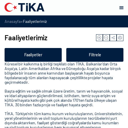
»
Anasayfa
Faaliyetlerimiz
Faaliyetlerimiz
Faaliyetler
Filtrele
Küresel bir kalkınma iş birliği teşkilatı olan TİKA, Balkanlar’dan Orta
Asya’ya, Latin Amerika’dan Afrika ve Güneydoğu Asya’ya kadar birçok
bölgede bir insanın anne karnından başlayarak hayatı boyunca
faydalanacağı tüm alanları kapsayacak çeşitlilikte projeler hayata
geçirmektedir.
Başta eğitim ve sağlık olmak üzere üretim, tarım ve hayvancılık, sosyal
ve idari altyapıların güçlendirilmesi, istihdam, temiz suya erişim ve
kültürel hayata katkı gibi pek çok alanda 170’ten fazla ülkeye ulaşan
TİKA, 30 binden fazla proje ve faaliyet hayata geçirdi.
TİKA, Türkiye’nin tüm kamu kurum ve kuruluşlarının, üniversitelerinin,
yerel yönetimlerinin ve sivil toplum kuruluşlarının tecrübelerini yurt
dışında aktarırken, faaliyet gösterdiği coğrafyalarda kamu kurumları
ve sivil toplum kuruluşlarının hem kurumsal altyapılarının