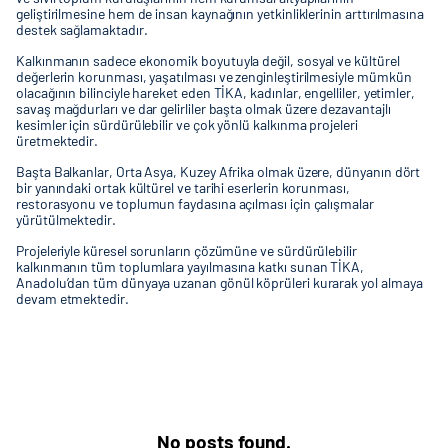
geliştirilmesine hem de insan kaynağının yetkinliklerinin arttırılmasına
destek sağlamaktadır.
Kalkınmanın sadece ekonomik boyutuyla değil, sosyal ve kültürel
değerlerin korunması, yaşatılması ve zenginleştirilmesiyle mümkün
olacağının bilinciyle hareket eden TİKA, kadınlar, engelliler, yetimler,
savaş mağdurları ve dar gelirliler başta olmak üzere dezavantajlı
kesimler için sürdürülebilir ve çok yönlü kalkınma projeleri
üretmektedir.
Başta Balkanlar, Orta Asya, Kuzey Afrika olmak üzere, dünyanın dört
bir yanındaki ortak kültürel ve tarihi eserlerin korunması,
restorasyonu ve toplumun faydasına açılması için çalışmalar
yürütülmektedir.
Projeleriyle küresel sorunların çözümüne ve sürdürülebilir
kalkınmanın tüm toplumlara yayılmasına katkı sunan TİKA,
Anadolu’dan tüm dünyaya uzanan gönül köprüleri kurarak yol almaya
devam etmektedir.
No posts found.