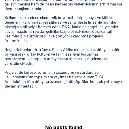
geliştirilmesine hem de insan kaynağının yetkinliklerinin arttırılmasına
destek sağlamaktadır.
Kalkınmanın sadece ekonomik boyutuyla değil, sosyal ve kültürel
değerlerin korunması, yaşatılması ve zenginleştirilmesiyle mümkün
olacağının bilinciyle hareket eden TİKA, kadınlar, engelliler, yetimler,
savaş mağdurları ve dar gelirliler başta olmak üzere dezavantajlı
kesimler için sürdürülebilir ve çok yönlü kalkınma projeleri
üretmektedir.
Başta Balkanlar, Orta Asya, Kuzey Afrika olmak üzere, dünyanın dört
bir yanındaki ortak kültürel ve tarihi eserlerin korunması,
restorasyonu ve toplumun faydasına açılması için çalışmalar
yürütülmektedir.
Projeleriyle küresel sorunların çözümüne ve sürdürülebilir
kalkınmanın tüm toplumlara yayılmasına katkı sunan TİKA,
Anadolu’dan tüm dünyaya uzanan gönül köprüleri kurarak yol almaya
devam etmektedir.
No posts found.