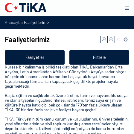
»
Anasayfa
Faaliyetlerimiz
Faaliyetlerimiz
Faaliyetler
Filtrele
Küresel bir kalkınma iş birliği teşkilatı olan TİKA, Balkanlar’dan Orta
Asya’ya, Latin Amerika’dan Afrika ve Güneydoğu Asya’ya kadar birçok
bölgede bir insanın anne karnından başlayarak hayatı boyunca
faydalanacağı tüm alanları kapsayacak çeşitlilikte projeler hayata
geçirmektedir.
Başta eğitim ve sağlık olmak üzere üretim, tarım ve hayvancılık, sosyal
ve idari altyapıların güçlendirilmesi, istihdam, temiz suya erişim ve
kültürel hayata katkı gibi pek çok alanda 170’ten fazla ülkeye ulaşan
TİKA, 30 binden fazla proje ve faaliyet hayata geçirdi.
TİKA, Türkiye’nin tüm kamu kurum ve kuruluşlarının, üniversitelerinin,
yerel yönetimlerinin ve sivil toplum kuruluşlarının tecrübelerini yurt
dışında aktarırken, faaliyet gösterdiği coğrafyalarda kamu kurumları
ve sivil toplum kuruluşlarının hem kurumsal altyapılarının