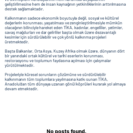
geliştirilmesine hem de insan kaynağının yetkinliklerinin arttırılmasına
destek sağlamaktadır.
Kalkınmanın sadece ekonomik boyutuyla değil, sosyal ve kültürel
değerlerin korunması, yaşatılması ve zenginleştirilmesiyle mümkün
olacağının bilinciyle hareket eden TİKA, kadınlar, engelliler, yetimler,
savaş mağdurları ve dar gelirliler başta olmak üzere dezavantajlı
kesimler için sürdürülebilir ve çok yönlü kalkınma projeleri
üretmektedir.
Başta Balkanlar, Orta Asya, Kuzey Afrika olmak üzere, dünyanın dört
bir yanındaki ortak kültürel ve tarihi eserlerin korunması,
restorasyonu ve toplumun faydasına açılması için çalışmalar
yürütülmektedir.
Projeleriyle küresel sorunların çözümüne ve sürdürülebilir
kalkınmanın tüm toplumlara yayılmasına katkı sunan TİKA,
Anadolu’dan tüm dünyaya uzanan gönül köprüleri kurarak yol almaya
devam etmektedir.
No posts found.