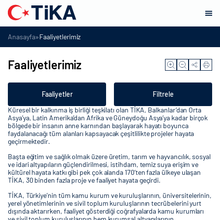
»
Anasayfa
Faaliyetlerimiz
Faaliyetlerimiz
Faaliyetler
Filtrele
Küresel bir kalkınma iş birliği teşkilatı olan TİKA, Balkanlar’dan Orta
Asya’ya, Latin Amerika’dan Afrika ve Güneydoğu Asya’ya kadar birçok
bölgede bir insanın anne karnından başlayarak hayatı boyunca
faydalanacağı tüm alanları kapsayacak çeşitlilikte projeler hayata
geçirmektedir.
Başta eğitim ve sağlık olmak üzere üretim, tarım ve hayvancılık, sosyal
ve idari altyapıların güçlendirilmesi, istihdam, temiz suya erişim ve
kültürel hayata katkı gibi pek çok alanda 170’ten fazla ülkeye ulaşan
TİKA, 30 binden fazla proje ve faaliyet hayata geçirdi.
TİKA, Türkiye’nin tüm kamu kurum ve kuruluşlarının, üniversitelerinin,
yerel yönetimlerinin ve sivil toplum kuruluşlarının tecrübelerini yurt
dışında aktarırken, faaliyet gösterdiği coğrafyalarda kamu kurumları
ve sivil toplum kuruluşlarının hem kurumsal altyapılarının