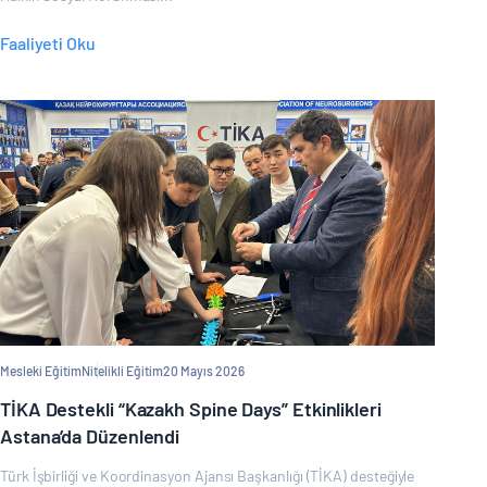
Faaliyeti Oku
Mesleki Eğitim
Nitelikli Eğitim
20 Mayıs 2026
TİKA Destekli “Kazakh Spine Days” Etkinlikleri
Astana’da Düzenlendi
Türk İşbirliği ve Koordinasyon Ajansı Başkanlığı (TİKA) desteğiyle