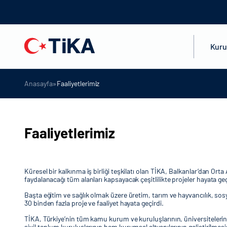
Kur
»
Anasayfa
Faaliyetlerimiz
Faaliyetlerimiz
Küresel bir kalkınma iş birliği teşkilatı olan TİKA, Balkanlar’dan O
faydalanacağı tüm alanları kapsayacak çeşitlilikte projeler hayata ge
Başta eğitim ve sağlık olmak üzere üretim, tarım ve hayvancılık, sosya
30 binden fazla proje ve faaliyet hayata geçirdi.
TİKA, Türkiye’nin tüm kamu kurum ve kuruluşlarının, üniversitelerinin
sivil toplum kuruluşlarının hem kurumsal altyapılarının geliştirilmes