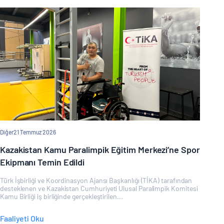
Diğer
21 Temmuz 2026
Kazakistan Kamu Paralimpik Eğitim Merkezi’ne Spor
Ekipmanı Temin Edildi
Türk İşbirliği ve Koordinasyon Ajansı Başkanlığı (TİKA) tarafından
desteklenen ve Kazakistan Cumhuriyeti Ulusal Paralimpik Komitesi
Kamu Birliği iş birliğinde gerçekleştirilen...
Faaliyeti Oku