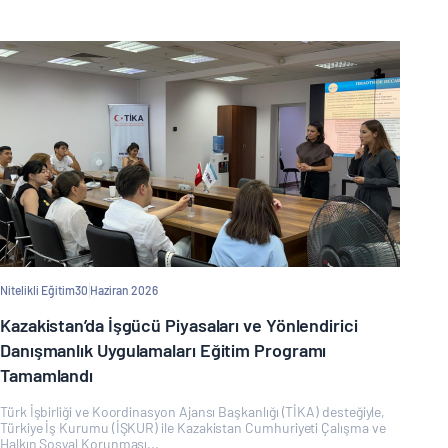
Nitelikli Eğitim
30 Haziran 2026
Kazakistan’da İşgücü Piyasaları ve Yönlendirici
Danışmanlık Uygulamaları Eğitim Programı
Tamamlandı
Türk İşbirliği ve Koordinasyon Ajansı Başkanlığı (TİKA) desteğiyle,
Türkiye İş Kurumu (İŞKUR) ile Kazakistan Cumhuriyeti Çalışma ve
Halkın Sosyal Korunması...