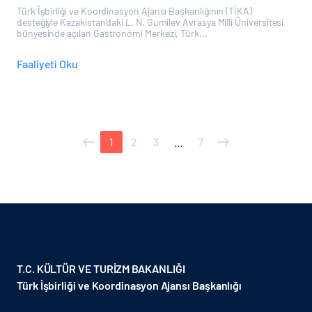
Türk İşbirliği ve Koordinasyon Ajansı Başkanlığının (TİKA)
desteğiyle Kazakistan’daki L. N. Gumilev Avrasya Milli Üniversitesi
bünyesinde açılan Gastronomi Merkezi, Türk...
Faaliyeti Oku
1
2
3
…
7
T.C. KÜLTÜR VE TURİZM BAKANLIĞI
Türk İşbirliği ve Koordinasyon Ajansı Başkanlığı