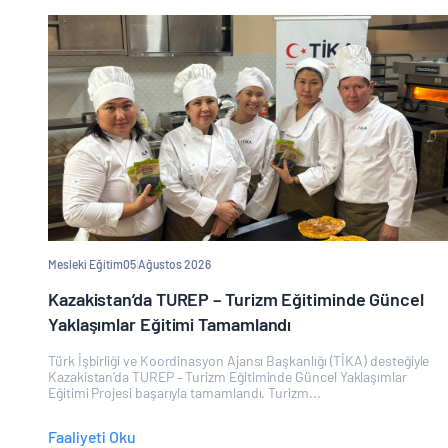
Mesleki Eğitim
05 Ağustos 2026
Kazakistan’da TUREP – Turizm Eğitiminde Güncel
Yaklaşımlar Eğitimi Tamamlandı
Türk İşbirliği ve Koordinasyon Ajansı Başkanlığı (TİKA) desteğiyle
Kazakistan’da TUREP – Turizm Eğitiminde Güncel Yaklaşımlar
Eğitimi Projesi başarıyla tamamlandı. Turizm...
Faaliyeti Oku