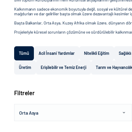
Kalkınmanın sadece ekonomik boyutuyla değil, sosyal ve kültürel değe
mağdurları ve dar gelirliler başta olmak üzere dezavantajlı kesimler 
Başta Balkanlar, Orta Asya, Kuzey Afrika olmak üzere, dünyanın dört
Projeleriyle küresel sorunların çözümüne ve sürdürülebilir kalkın
Tümü
Acil İnsani Yardımlar
Nitelikli Eğitim
Sağlıkl
Üretim
Erişilebilir ve Temiz Enerji
Tarım ve Hayvancılı
Filtreler