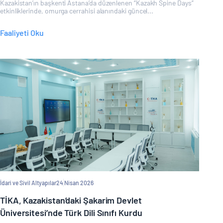
Kazakistan’ın başkenti Astana’da düzenlenen “Kazakh Spine Days”
etkinliklerinde, omurga cerrahisi alanındaki güncel...
Faaliyeti Oku
İdari ve Sivil Altyapılar
24 Nisan 2026
TİKA, Kazakistan’daki Şakarim Devlet
Üniversitesi’nde Türk Dili Sınıfı Kurdu