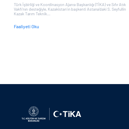
Türk İşbirliği ve Koordinasyon Ajansı Başkanlığı (TİKA) ve Sıfır Atık
Vakfı’nın desteğiyle, Kazakistan’ın başkenti Astana’daki S. Seyfullin
Kazak Tarım Teknik...
Faaliyeti Oku