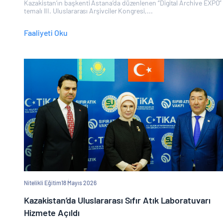
Kazakistan’ın başkenti Astana’da düzenlenen “Digital Archive EXPO”
temalı III. Uluslararası Arşivciler Kongresi,...
Faaliyeti Oku
Nitelikli Eğitim
18 Mayıs 2026
Kazakistan’da Uluslararası Sıfır Atık Laboratuvarı
Hizmete Açıldı