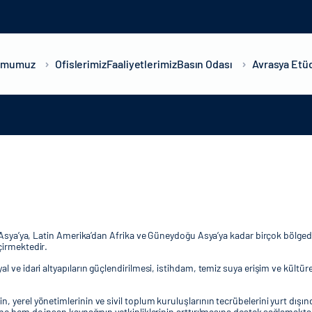
umumuz
Ofislerimiz
Faaliyetlerimiz
Basın Odası
Avrasya Etüd
rta Asya’ya, Latin Amerika’dan Afrika ve Güneydoğu Asya’ya kadar birçok bölg
çirmektedir.
l ve idari altyapıların güçlendirilmesi, istihdam, temiz suya erişim ve kültür
, yerel yönetimlerinin ve sivil toplum kuruluşlarının tecrübelerini yurt dışı
ine hem de insan kaynağının yetkinliklerinin arttırılmasına destek sağlamakta