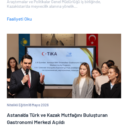
Araştırmalar ve Politikalar Genel Müdürlüğü iş birliğinde,
Kazakistan’da meyvecilik alanına yönelik...
Faaliyeti Oku
Nitelikli Eğitim
18 Mayıs 2026
Astana’da Türk ve Kazak Mutfağını Buluşturan
Gastronomi Merkezi Açıldı