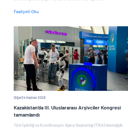
Faaliyeti Oku
Diğer
24 Haziran 2026
Kazakistan’da III. Uluslararası Arşivciler Kongresi
tamamlandı
Türk İşbirliği ve Koordinasyon Ajansı Başkanlığı (TİKA) desteğiyle