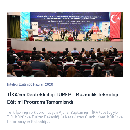
Nitelikli Eğitim
30 Haziran 2026
TİKA’nın Desteklediği TUREP – Müzecilik Teknoloji
Eğitimi Programı Tamamlandı
Türk İşbirliği ve Koordinasyon Ajansı Başkanlığı (TİKA) desteğiyle,
T.C. Kültür ve Turizm Bakanlığı ile Kazakistan Cumhuriyeti Kültür ve
Enformasyon Bakanlığı...