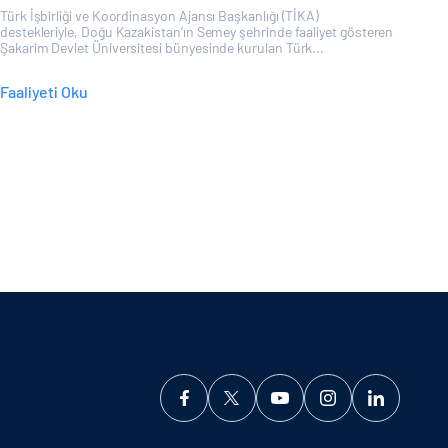
Türk İşbirliği ve Koordinasyon Ajansı Başkanlığı (TİKA)
destekleriyle, Doğu Kazakistan’ın Semey şehrinde faaliyet gösteren
Şakarim Devlet Üniversitesi bünyesinde kurulan Türk...
Faaliyeti Oku