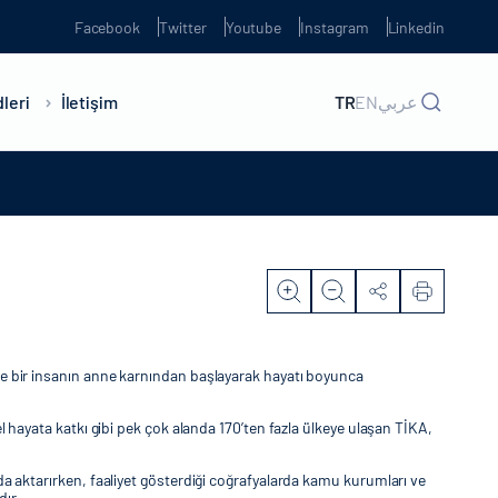
Facebook
Twitter
Youtube
Instagram
Linkedin
leri
İletişim
TR
EN
عربي
ede bir insanın anne karnından başlayarak hayatı boyunca
el hayata katkı gibi pek çok alanda 170’ten fazla ülkeye ulaşan TİKA,
nda aktarırken, faaliyet gösterdiği coğrafyalarda kamu kurumları ve
dır.