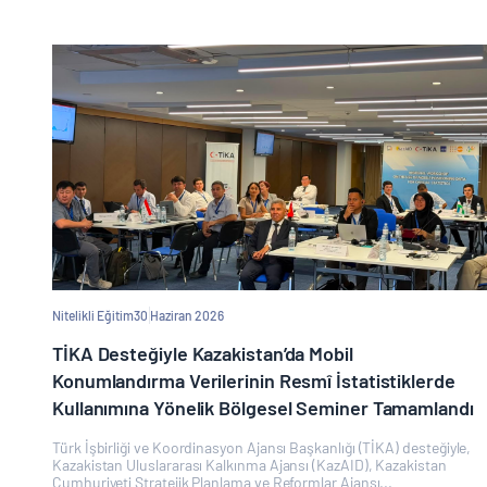
Nitelikli Eğitim
30 Haziran 2026
TİKA Desteğiyle Kazakistan’da Mobil
Konumlandırma Verilerinin Resmî İstatistiklerde
Kullanımına Yönelik Bölgesel Seminer Tamamlandı
Türk İşbirliği ve Koordinasyon Ajansı Başkanlığı (TİKA) desteğiyle,
Kazakistan Uluslararası Kalkınma Ajansı (KazAID), Kazakistan
Cumhuriyeti Stratejik Planlama ve Reformlar Ajansı...