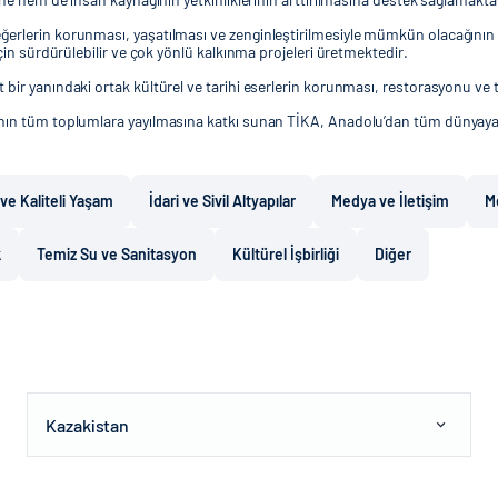
rlerin korunması, yaşatılması ve zenginleştirilmesiyle mümkün olacağının bil
için sürdürülebilir ve çok yönlü kalkınma projeleri üretmektedir.
 bir yanındaki ortak kültürel ve tarihi eserlerin korunması, restorasyonu ve
manın tüm toplumlara yayılmasına katkı sunan TİKA, Anadolu’dan tüm dünyay
ı ve Kaliteli Yaşam
İdari ve Sivil Altyapılar
Medya ve İletişim
M
k
Temiz Su ve Sanitasyon
Kültürel İşbirliği
Diğer