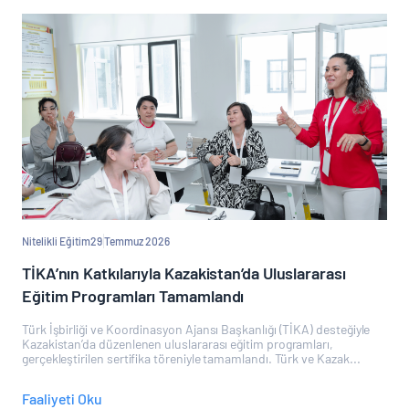
Nitelikli Eğitim
29 Temmuz 2026
TİKA’nın Katkılarıyla Kazakistan’da Uluslararası
Eğitim Programları Tamamlandı
Türk İşbirliği ve Koordinasyon Ajansı Başkanlığı (TİKA) desteğiyle
Kazakistan’da düzenlenen uluslararası eğitim programları,
gerçekleştirilen sertifika töreniyle tamamlandı. Türk ve Kazak...
Faaliyeti Oku