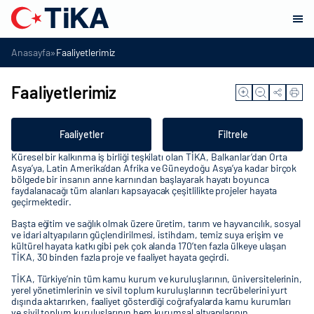
»
Anasayfa
Faaliyetlerimiz
Faaliyetlerimiz
Faaliyetler
Filtrele
Küresel bir kalkınma iş birliği teşkilatı olan TİKA, Balkanlar’dan Orta
Asya’ya, Latin Amerika’dan Afrika ve Güneydoğu Asya’ya kadar birçok
bölgede bir insanın anne karnından başlayarak hayatı boyunca
faydalanacağı tüm alanları kapsayacak çeşitlilikte projeler hayata
geçirmektedir.
Başta eğitim ve sağlık olmak üzere üretim, tarım ve hayvancılık, sosyal
ve idari altyapıların güçlendirilmesi, istihdam, temiz suya erişim ve
kültürel hayata katkı gibi pek çok alanda 170’ten fazla ülkeye ulaşan
TİKA, 30 binden fazla proje ve faaliyet hayata geçirdi.
TİKA, Türkiye’nin tüm kamu kurum ve kuruluşlarının, üniversitelerinin,
yerel yönetimlerinin ve sivil toplum kuruluşlarının tecrübelerini yurt
dışında aktarırken, faaliyet gösterdiği coğrafyalarda kamu kurumları
ve sivil toplum kuruluşlarının hem kurumsal altyapılarının