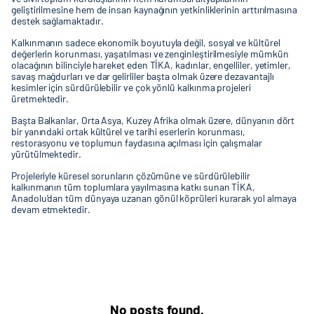
geliştirilmesine hem de insan kaynağının yetkinliklerinin arttırılmasına
destek sağlamaktadır.
Kalkınmanın sadece ekonomik boyutuyla değil, sosyal ve kültürel
değerlerin korunması, yaşatılması ve zenginleştirilmesiyle mümkün
olacağının bilinciyle hareket eden TİKA, kadınlar, engelliler, yetimler,
savaş mağdurları ve dar gelirliler başta olmak üzere dezavantajlı
kesimler için sürdürülebilir ve çok yönlü kalkınma projeleri
üretmektedir.
Başta Balkanlar, Orta Asya, Kuzey Afrika olmak üzere, dünyanın dört
bir yanındaki ortak kültürel ve tarihi eserlerin korunması,
restorasyonu ve toplumun faydasına açılması için çalışmalar
yürütülmektedir.
Projeleriyle küresel sorunların çözümüne ve sürdürülebilir
kalkınmanın tüm toplumlara yayılmasına katkı sunan TİKA,
Anadolu’dan tüm dünyaya uzanan gönül köprüleri kurarak yol almaya
devam etmektedir.
No posts found.