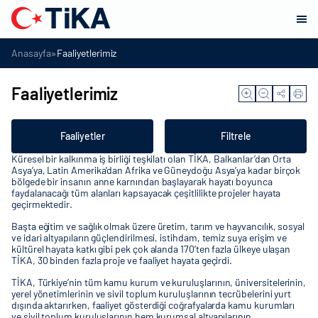
»
Anasayfa
Faaliyetlerimiz
Faaliyetlerimiz
Faaliyetler
Filtrele
Küresel bir kalkınma iş birliği teşkilatı olan TİKA, Balkanlar’dan Orta
Asya’ya, Latin Amerika’dan Afrika ve Güneydoğu Asya’ya kadar birçok
bölgede bir insanın anne karnından başlayarak hayatı boyunca
faydalanacağı tüm alanları kapsayacak çeşitlilikte projeler hayata
geçirmektedir.
Başta eğitim ve sağlık olmak üzere üretim, tarım ve hayvancılık, sosyal
ve idari altyapıların güçlendirilmesi, istihdam, temiz suya erişim ve
kültürel hayata katkı gibi pek çok alanda 170’ten fazla ülkeye ulaşan
TİKA, 30 binden fazla proje ve faaliyet hayata geçirdi.
TİKA, Türkiye’nin tüm kamu kurum ve kuruluşlarının, üniversitelerinin,
yerel yönetimlerinin ve sivil toplum kuruluşlarının tecrübelerini yurt
dışında aktarırken, faaliyet gösterdiği coğrafyalarda kamu kurumları
ve sivil toplum kuruluşlarının hem kurumsal altyapılarının