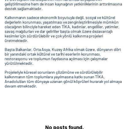
geliştirilmesine hem de insan kaynağının yetkinliklerinin arttırılmasına
destek sağlamaktadır.
Kalkınmanın sadece ekonomik boyutuyla değil, sosyal ve kültürel
değerlerin korunması, yaşatılması ve zenginleştirilmesiyle mümkün
olacağının bilinciyle hareket eden TİKA, kadınlar, engelliler, yetimler,
savaş mağdurları ve dar gelirliler başta olmak üzere dezavantajlı
kesimler için sürdürülebilir ve çok yönlü kalkınma projeleri
üretmektedir.
Başta Balkanlar, Orta Asya, Kuzey Afrika olmak üzere, dünyanın dört
bir yanındaki ortak kültürel ve tarihi eserlerin korunması,
restorasyonu ve toplumun faydasına açılması için çalışmalar
yürütülmektedir.
Projeleriyle küresel sorunların çözümüne ve sürdürülebilir
kalkınmanın tüm toplumlara yayılmasına katkı sunan TİKA,
Anadolu’dan tüm dünyaya uzanan gönül köprüleri kurarak yol almaya
devam etmektedir.
No posts found.