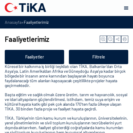
»
Anasayfa
Faaliyetlerimiz
Faaliyetlerimiz
Faaliyetler
Filtrele
Küresel bir kalkınma iş birliği teşkilatı olan TİKA, Balkanlar’dan Orta
Asya’ya, Latin Amerika’dan Afrika ve Güneydoğu Asya’ya kadar birçok
bölgede bir insanın anne karnından başlayarak hayatı boyunca
faydalanacağı tüm alanları kapsayacak çeşitlilikte projeler hayata
geçirmektedir.
Başta eğitim ve sağlık olmak üzere üretim, tarım ve hayvancılık, sosyal
ve idari altyapıların güçlendirilmesi, istihdam, temiz suya erişim ve
kültürel hayata katkı gibi pek çok alanda 170’ten fazla ülkeye ulaşan
TİKA, 30 binden fazla proje ve faaliyet hayata geçirdi.
TİKA, Türkiye’nin tüm kamu kurum ve kuruluşlarının, üniversitelerinin,
yerel yönetimlerinin ve sivil toplum kuruluşlarının tecrübelerini yurt
dışında aktarırken, faaliyet gösterdiği coğrafyalarda kamu kurumları
ve sivil toplum kuruluşlarının hem kurumsal altyapılarının