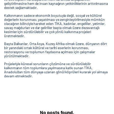
geliştirilmesine hem de insan kaynağının yetkinliklerinin arttırılmasına
destek sağlamaktadır.
Kalkınmanın sadece ekonomik boyutuyla değil, sosyal ve kültürel
değerlerin korunması, yaşatılması ve zenginleştirilmesiyle mümkün
olacağının bilinciyle hareket eden TİKA, kadınlar, engelliler, yetimler,
savaş mağdurları ve dar gelirliler başta olmak üzere dezavantajlı
kesimler için sürdürülebilir ve çok yönlü kalkınma projeleri
üretmektedir.
Başta Balkanlar, Orta Asya, Kuzey Afrika olmak üzere, dünyanın dört
bir yanındaki ortak kültürel ve tarihi eserlerin korunması,
restorasyonu ve toplumun faydasına açılması için çalışmalar
yürütülmektedir.
Projeleriyle küresel sorunların çözümüne ve sürdürülebilir
kalkınmanın tüm toplumlara yayılmasına katkı sunan TİKA,
Anadolu’dan tüm dünyaya uzanan gönül köprüleri kurarak yol almaya
devam etmektedir.
No posts found.