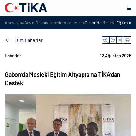
»
»
»
»
Anasayfa
Basın Odası
Haberler
Haberler
Gabon’da Mesleki Eğitim Alt
Tüm Haberler
Haberler
12 Ağustos 2025
Gabon’da Mesleki Eğitim Altyapısına TİKA’dan
Destek