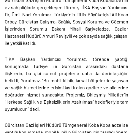
Gürcistan Gazi İşleri Müdürü Tümgeneral Koba Kobaladze’nın
ev sahipliğinde gerçekleşen törene, TİKA Başkan Yardımcısı
Dr. Ümit Naci Yorulmaz, Türkiye’nin Tiflis Büyükelçisi Ali Kaan
Orbay, Gürcistan Çalışma, Sağlık, Sosyal Koruma ve Göçmen
İşlerinden Sorumlu Bakanı Mihail Sarjveladze, Gaziler
Hastanesi Müdürü Amuri Revişvili ve çok sayıda sağlık çalışanı
ile yetkili katıldı.
TİKA Başkan Yardımcısı Yorulmaz, törende yaptığı
konuşmada Türkiye ile Gürcistan arasındaki dostane
ilişkilerin, bu gibi somut projelerle daha da derinleştiğini
belirtti. Yorulmaz, “Bu mobil klinik, kırsal bölgelerde yaşayan
ve sağlık hizmetlerine erişimi kısıtlı olan gazilere ve ailelerine
doğrudan hizmet sunacaktır. Projemiz, Birleşmiş Milletler’in
‘Herkese Sağlık’ ve ‘Eşitsizliklerin Azaltılması’ hedefleriyle tam
uyumludur.” dedi.
Gürcistan Gazi İşleri Müdürü Tümgeneral Koba Kobaladze ise
yaptığı konuşmada, mobil kliniğin Gürcistan için taşıdığı önemi