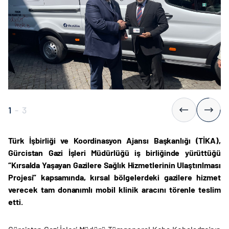
1
-
3
Türk İşbirliği ve Koordinasyon Ajansı Başkanlığı (TİKA),
Gürcistan Gazi İşleri Müdürlüğü iş birliğinde yürüttüğü
“Kırsalda Yaşayan Gazilere Sağlık Hizmetlerinin Ulaştırılması
Projesi” kapsamında, kırsal bölgelerdeki gazilere hizmet
verecek tam donanımlı mobil klinik aracını törenle teslim
etti.