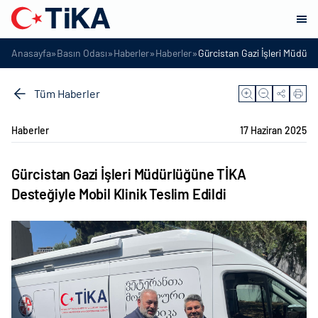
»
»
»
»
Anasayfa
Basın Odası
Haberler
Haberler
Gürcistan Gazi İşleri Müdürlü
Tüm Haberler
Haberler
17 Haziran 2025
Gürcistan Gazi İşleri Müdürlüğüne TİKA
Desteğiyle Mobil Klinik Teslim Edildi