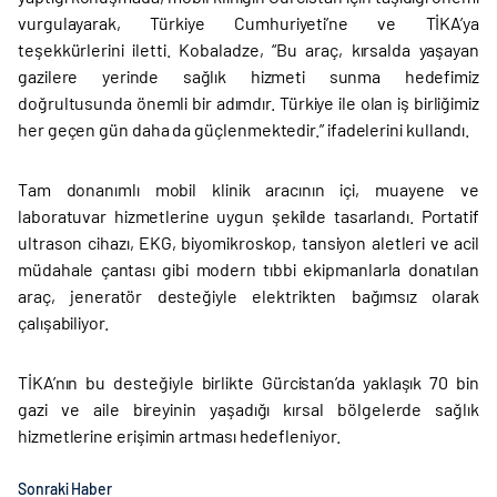
vurgulayarak, Türkiye Cumhuriyeti’ne ve TİKA’ya
teşekkürlerini iletti. Kobaladze, “Bu araç, kırsalda yaşayan
gazilere yerinde sağlık hizmeti sunma hedefimiz
doğrultusunda önemli bir adımdır. Türkiye ile olan iş birliğimiz
her geçen gün daha da güçlenmektedir.” ifadelerini kullandı.
Tam donanımlı mobil klinik aracının içi, muayene ve
laboratuvar hizmetlerine uygun şekilde tasarlandı. Portatif
ultrason cihazı, EKG, biyomikroskop, tansiyon aletleri ve acil
müdahale çantası gibi modern tıbbi ekipmanlarla donatılan
araç, jeneratör desteğiyle elektrikten bağımsız olarak
çalışabiliyor.
TİKA’nın bu desteğiyle birlikte Gürcistan’da yaklaşık 70 bin
gazi ve aile bireyinin yaşadığı kırsal bölgelerde sağlık
hizmetlerine erişimin artması hedefleniyor.
Sonraki Haber