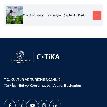
TİKA Azerbaycan’da Narenciye ve Çay Seraları Kurdu
T.C. KÜLTÜR VE TURİZM BAKANLIĞI
Türk İşbirliği ve Koordinasyon Ajansı Başkanlığı