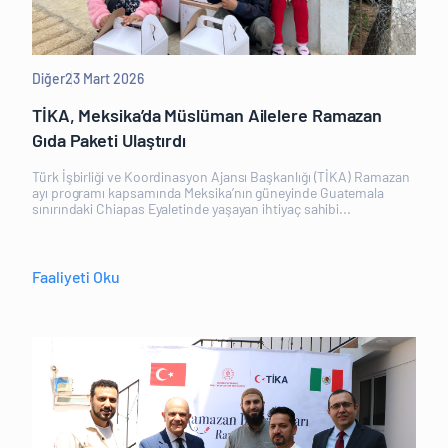
Diğer
23 Mart 2026
TİKA, Meksika’da Müslüman Ailelere Ramazan
Gıda Paketi Ulaştırdı
Türk İşbirliği ve Koordinasyon Ajansı Başkanlığı (TİKA) Ramazan
ayı programı kapsamında Meksika’nın güneyinde Guatemala
sınırındaki Chiapas Eyaletinde yaşayan ihtiyaç sahibi...
Faaliyeti Oku