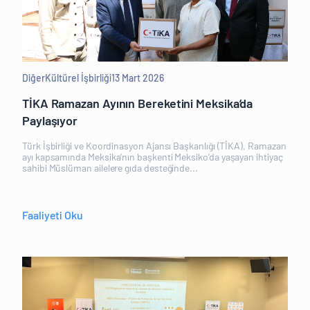
Diğer
Kültürel İşbirliği
13 Mart 2026
TİKA Ramazan Ayının Bereketini Meksika’da
Paylaşıyor
Türk İşbirliği ve Koordinasyon Ajansı Başkanlığı (TİKA), Ramazan
ayı kapsamında Meksika’nın başkenti Meksiko’da yaşayan ihtiyaç
sahibi Müslüman ailelere gıda desteğinde...
Faaliyeti Oku