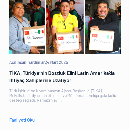
Acil İnsani Yardımlar
24 Mart 2025
TİKA, Türkiye’nin Dostluk Elini Latin Amerika’da
İhtiyaç Sahiplerine Uzatıyor
Türk İşbirliği ve Koordinasyon Ajansı Başkanlığı (TİKA),
Meksika'da ihtiyaç sahibi aileler ve Müslüman azınlığa gıda kolisi
desteği sağladı. Ramazan ayı...
Faaliyeti Oku