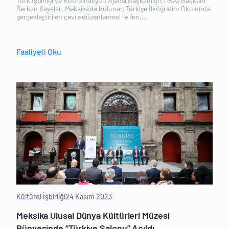
Türk İşbirliği ve Koordinasyon Ajansı Başkanlığı (TİKA) Başkanı
Serkan Kayalar, Meksika’da bulunan Türkiye İlköğretim Okulunda
gerçekleştirilen çevre düzenlemesi ile fen,...
Faaliyeti Oku
Kültürel İşbirliği
24 Kasım 2023
Meksika Ulusal Dünya Kültürleri Müzesi
Bünyesinde “Türkiye Salonu” Açıldı