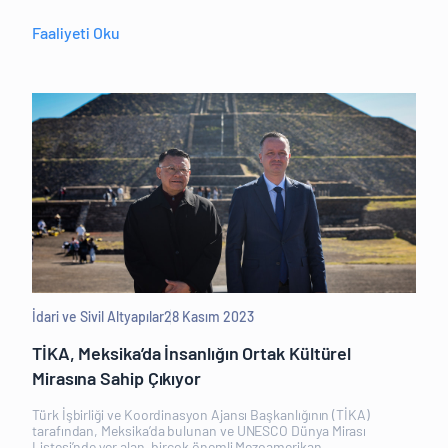
Faaliyeti Oku
İdari ve Sivil Altyapılar
28 Kasım 2023
TİKA, Meksika’da İnsanlığın Ortak Kültürel
Mirasına Sahip Çıkıyor
Türk İşbirliği ve Koordinasyon Ajansı Başkanlığının (TİKA)
tarafından, Meksika’da bulunan ve UNESCO Dünya Mirası
Listesi’nde yer alan, birçok önemli Mezoamerikan...