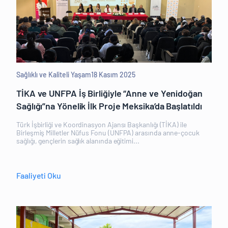
Sağlıklı ve Kaliteli Yaşam
18 Kasım 2025
TİKA ve UNFPA İş Birliğiyle “Anne ve Yenidoğan
Sağlığı”na Yönelik İlk Proje Meksika’da Başlatıldı
Türk İşbirliği ve Koordinasyon Ajansı Başkanlığı (TİKA) ile
Birleşmiş Milletler Nüfus Fonu (UNFPA) arasında anne-çocuk
sağlığı, gençlerin sağlık alanında eğitimi...
Faaliyeti Oku