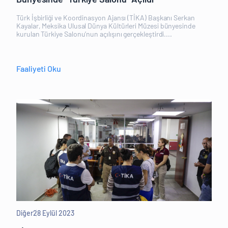
Türk İşbirliği ve Koordinasyon Ajansı (TİKA) Başkanı Serkan
Kayalar, Meksika Ulusal Dünya Kültürleri Müzesi bünyesinde
kurulan Türkiye Salonu’nun açılışını gerçekleştirdi....
Faaliyeti Oku
Diğer
28 Eylül 2023