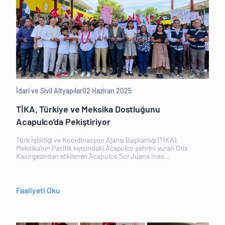
İdari ve Sivil Altyapılar
02 Haziran 2025
TİKA, Türkiye ve Meksika Dostluğunu
Acapulco’da Pekiştiriyor
Türk İşbirliği ve Koordinasyon Ajansı Başkanlığı (TİKA),
Meksika’nın Pasifik kıyısındaki Acapulco şehrini vuran Otis
Kasırgasından etkilenen Acapulco Sor Juana Ines...
Faaliyeti Oku