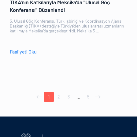
TİKA'nın Katkılarıyla Meksika’da "Ulusal Göç
Konferansı" Düzenlendi
3. Ulusal Göç Konferansı, Türk İşbirliği ve Koordinasyon Ajansı
Başkanlığı (TİKA) desteğiyle Türkiye'den uluslararası uzmanların
katılımıyla Meksika’da gerçekleştirildi. Meksika 3....
Faaliyeti Oku
1
…
2
3
5