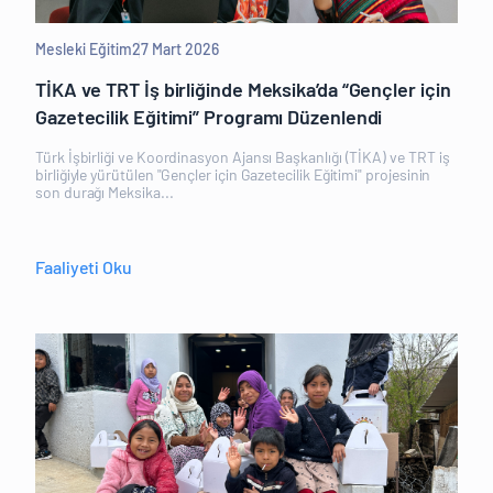
Mesleki Eğitim
27 Mart 2026
TİKA ve TRT İş birliğinde Meksika’da “Gençler için
Gazetecilik Eğitimi” Programı Düzenlendi
Türk İşbirliği ve Koordinasyon Ajansı Başkanlığı (TİKA) ve TRT iş
birliğiyle yürütülen "Gençler için Gazetecilik Eğitimi" projesinin
son durağı Meksika...
Faaliyeti Oku