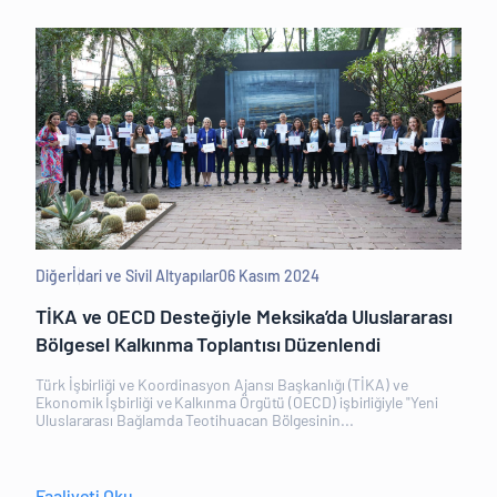
Diğer
İdari ve Sivil Altyapılar
06 Kasım 2024
TİKA ve OECD Desteğiyle Meksika’da Uluslararası
Bölgesel Kalkınma Toplantısı Düzenlendi
Türk İşbirliği ve Koordinasyon Ajansı Başkanlığı (TİKA) ve
Ekonomik İşbirliği ve Kalkınma Örgütü (OECD) işbirliğiyle "Yeni
Uluslararası Bağlamda Teotihuacan Bölgesinin...
Faaliyeti Oku