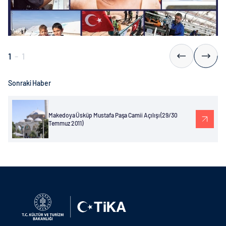
1
-
1
Sonraki Haber
Makedoya Üsküp Mustafa Paşa Camii Açılışı (29/30
Temmuz 2011)